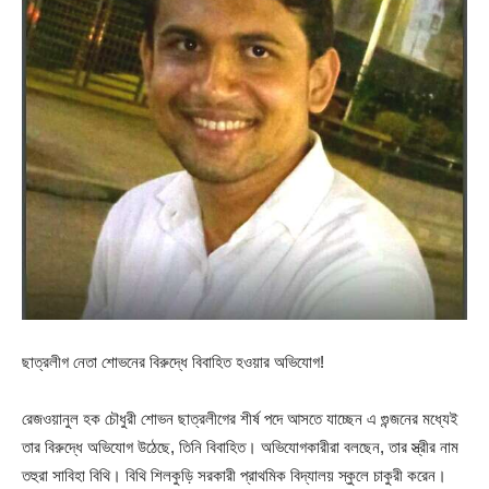
ছাত্রলীগ নেতা শোভনের বিরুদ্ধে বিবাহিত হওয়ার অভিযোগ!
রেজওয়ানুল হক চৌধুরী শোভন ছাত্রলীগের শীর্ষ পদে আসতে যাচ্ছেন এ গুন্জনের মধ্যেই
তার বিরুদ্ধে অভিযোগ উঠেছে, তিনি বিবাহিত। অভিযোগকারীরা বলছেন, তার স্ত্রীর নাম
তহুরা সাবিহা বিথি। বিথি শিলকুড়ি সরকারী প্রাথমিক বিদ্যালয় স্কুলে চাকুরী করেন।