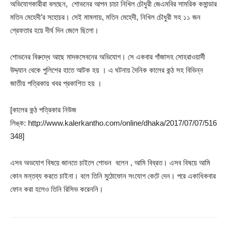
অভিযোগকারীরা বলছেন, শোভনের আপন চাচা নিখিল চৌধুরী জেএমবির সামরিক কমান্ডার
মতিন মেহেদী’র সহোচর। সেই মামলায়, মতিন মেহেদী, নিখিল চৌধুরী সহ ১১ জন
গ্রেফতার হয়ে দীর্ঘ দিন জেলে ছিলো।
শোভনের বিরুদ্ধে আছে মাদকসেবনের অভিযোগ। সে একবার গাঁজাসহ সোহরাওয়ার্দী
উদ্দ্যান থেকে পুলিশের হাতে আটক হয় । এ ঘটনায় দৈনিক কালের কন্ঠ সহ বিভিন্ন
জাতীয় পত্রিকায় খবর প্রকাশিত হয় ।
[কালের কন্ঠ পত্রিকার নিউজ
লিঙ্ক: http://www.kalerkantho.com/online/dhaka/2017/07/07/516
348]
এসব অভযোগ বিষয়ে জানতে চাইলে শোভন বলেন , আমি বিব্রত। এসব বিষয়ে আমি
কোন মন্তব্য করতে চাইনা। বলে তিনি মুঠোফোন সংযোগ কেটে দেন। পরে একাধিকবার
ফোন করা হলেও তিনি রিসিভ করেননি।