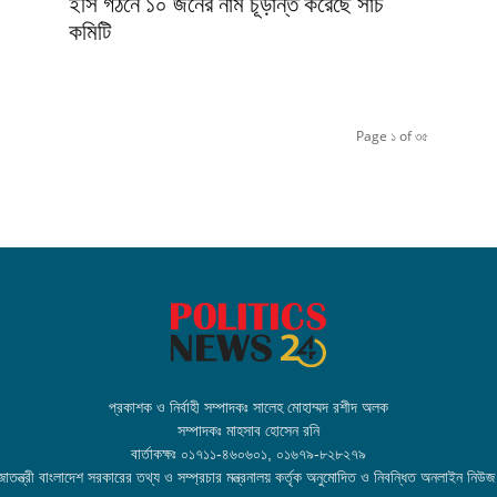
ইসি গঠনে ১০ জনের নাম চূড়ান্ত করেছে সার্চ
কমিটি
Page ১ of ৩৫
প্রকাশক ও নির্বাহী সম্পাদকঃ সালেহ মোহাম্মদ রশীদ অলক
সম্পাদকঃ মাহসাব হোসেন রনি
বার্তাকক্ষঃ ০১৭১১-৪৬০৬০১, ০১৬৭৯-৮২৮২৭৯
তন্ত্রী বাংলাদেশ সরকারের তথ্য ও সম্প্রচার মন্ত্রনালয় কর্তৃক অনুমোদিত ও নিবন্ধিত অনলাইন নিউজ