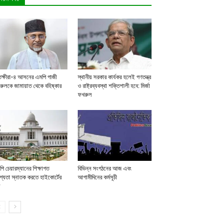
তক্ষীরা-৪ আসনের এমপি গাজী
স্থানীয় সরকার কার্যকর হলেই গণতন্ত্র
রুলকে জামায়াত থেকে বহিষ্কার
ও রাষ্ট্রব্যবস্থা শক্তিশালী হবে: মির্জা
ফখরুল
ি চেয়ারম্যানের শিক্ষাগত
বিভিন্ন সংগঠনের আজ এবং
্যতা স্নাতক করতে হাইকোর্টের
আগামীদিনের কর্মসূচী
ল