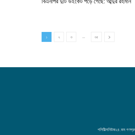
বিএনপির দুটি উইকেট পড়ে গেছে: আব্দুর রহমান
...
১
২
৩
৩৫
পলিটিক্সনিউজ২৪.কম গণপ্রজা