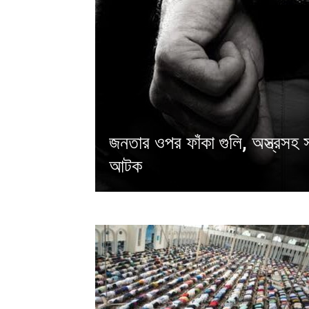
জনতার ওপর ফাঁকা গুলি, অস্ত্রসহ
আটক