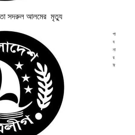
নেতা সদরুল আলমের মৃত্যু
পা
ব
না
র
ঈ