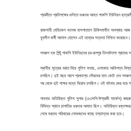
শ্বরদীতে প্রতিপক্ষের গুলিতে গুরুতর আহত পাকশি ইউনিয়ন ছাত্রল
রাজশাহী মেডিকেল কলেজ হাসপাতালে চিকিৎসাধীন অবস্থায় আজ 
যুবলীগ কর্মী আলাল হোসেন এই তথ্যের সত্যতা নিশ্চিত করেছেন।
সদরুল হক পিন্টু পাকশি ইউনিয়নের চর-রূপপুর তিনবটতলা গ্রামের
স্থানীয় সূত্রের বরাত দিয়ে পুলিশ বলছে, এলাকায় আধিপত্য বিস্তার
চলছিল। দুই বছর আগে প্রকাশ্যে সৌরভের হাত কেটে দেন সদরু
পর থেকে দুই পক্ষের মধ্যে বিরোধ চলছিল। ওই ঘটনার জের ধরে গ
পাবনার অতিরিক্ত পুলিশ সুপার (এএসপি-ঈশ্বরদী সার্কেল) জহু
বিভিন্ন স্থানে চাপাতির গুরুতর আঘাত ছিল। অতিরিক্ত রক্তক্ষর
শেষে মরদেহ পরিবারের লোকজনের কাছে হস্তান্তর করা হবে।