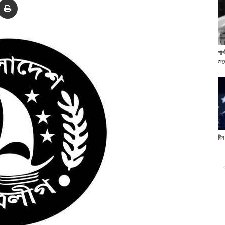
গাজ
জনে
চীন