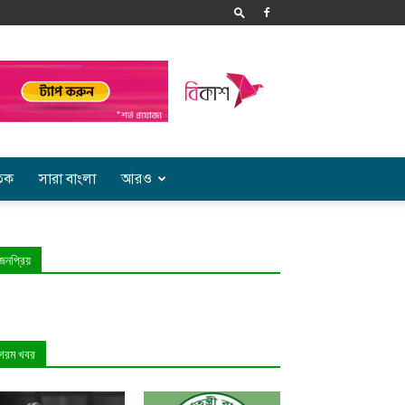
তিক
সারা বাংলা
আরও
জনপ্রিয়
গরম খবর