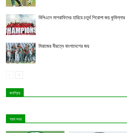
বিপিএলে মাশরাফিদের হারিয়ে চতুর্থ শিরোপা জয় কুমিল্লার
মিরাজের বীরত্বে বাংলাদেশের জয়
জনপ্রিয়
গরম খবর