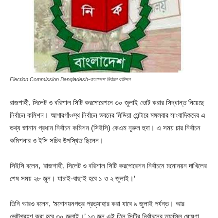
Election Commission Bangladesh-বাংলাদেশ নির্বাচন কমিশন
রাজশাহী, সিলেট ও বরিশাল সিটি করপোরেশনে ৩০ জুলাই ভোট করার সিদ্ধান্ত নিয়েছে
নির্বাচন কমিশন। আগারগাঁওস্থ নির্বাচন ভবনের মিডিয়া সেন্টারে মঙ্গলবার সাংবাদিকদের এ
তথ্য জানান প্রধান নির্বাচন কমিশন (সিইসি) কেএম নূরুল হুদা। এ সময় চার নির্বাচন
কমিশনার ও ইসি সচিব উপস্থিত ছিলেন।
সিইসি বলেন, ‘রাজশাহী, সিলেট ও বরিশাল সিটি করপোরেশন নির্বাচনে মনোনয়ন দাখিলের
শেষ সময় ২৮ জুন। যাচাই-বাছাই হবে ১ ও ২ জুলাই।’
তিনি আরও বলেন, ‘মনোনয়নপত্র প্রত্যাহার করা যাবে ৯ জুলাই পর্যন্ত। আর
ভোটগ্রহণ করা হবে ৩০ জুলাই।’ ১৩ জুন এই তিন সিটির নির্বাচনের তফসিল ঘোষণা