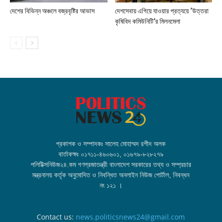
দেশের বিভিন্ন অঞ্চলে বজ্রবৃষ্টির আভাস
দেশসেবায় এগিয়ে যাওয়ার প্রত্যয়ে ‘উত্তরা
কৃষিবিদ কমিউনিটি’র মিলনমেলা
প্রকাশক ও সম্পাদকঃ সালেহ মোহাম্মদ রশীদ অলক
বার্তাকক্ষঃ ০১৭১১-৪৬০৬০১, ০১৬৭৯-৮২৮২৭৯
পলিটিক্সনিউজ২৪.কম গণপ্রজাতন্ত্রী বাংলাদেশ সরকারের তথ্য ও সম্প্রচার
মন্ত্রনালয় কর্তৃক অনুমোদিত ও নিবন্ধিত অনলাইন নিউজ পোর্টাল, নিবন্ধন
নং ১২১ ।
Contact us:
news.politicsnews24@gmail.com