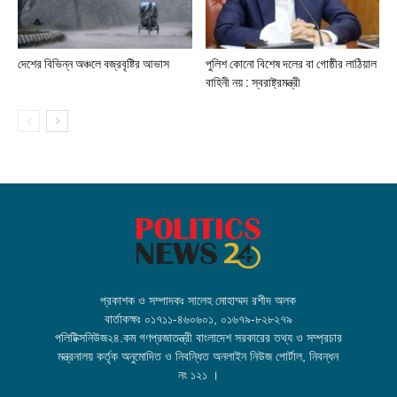
দেশের বিভিন্ন অঞ্চলে বজ্রবৃষ্টির আভাস
পুলিশ কোনো বিশেষ দলের বা গোষ্ঠীর লাঠিয়াল
বাহিনী নয় : স্বরাষ্ট্রমন্ত্রী
প্রকাশক ও সম্পাদকঃ সালেহ মোহাম্মদ রশীদ অলক
বার্তাকক্ষঃ ০১৭১১-৪৬০৬০১, ০১৬৭৯-৮২৮২৭৯
পলিটিক্সনিউজ২৪.কম গণপ্রজাতন্ত্রী বাংলাদেশ সরকারের তথ্য ও সম্প্রচার
মন্ত্রনালয় কর্তৃক অনুমোদিত ও নিবন্ধিত অনলাইন নিউজ পোর্টাল, নিবন্ধন
নং ১২১ ।