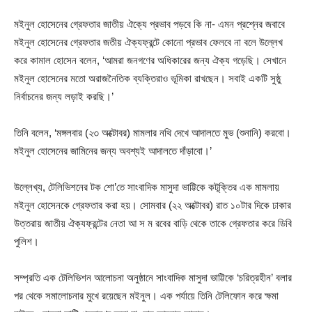
মইনুল হোসেনের গ্রেফতার জাতীয় ঐক্যে প্রভাব পড়বে কি না- এমন প্রশ্নের জবাবে
মইনুল হোসেনের গ্রেফতার জতীয় ঐক্যফ্রন্টে কোনো প্রভাব ফেলবে না বলে উল্লেখ
করে কামাল হোসেন বলেন, ‘আমরা জনগণের অধিকারের জন্য ঐক্য গড়েছি। সেখানে
মইনুল হোসেনের মতো অরাজনৈতিক ব্যক্তিরাও ভূমিকা রাখছেন। সবাই একটি সুষ্ঠু
নির্বাচনের জন্য লড়াই করছি।’
তিনি বলেন, ‘মঙ্গলবার (২৩ অক্টোবর) মামলার নথি দেখে আদালতে মুভ (শুনানি) করবো।
মইনুল হোসেনের জামিনের জন্য অবশ্যই আদালতে দাঁড়াবো।’
উল্লেখ্য, টেলিভিশনের টক শো’তে সাংবাদিক মাসুদা ভাট্টিকে কটূক্তির এক মামলায়
মইনুল হোসেনকে গ্রেফতার করা হয়। সোমবার (২২ অক্টোবর) রাত ১০টার দিকে ঢাকার
উত্তরায় জাতীয় ঐক্যফ্রন্টের নেতা আ স ম রবের বাড়ি থেকে তাকে গ্রেফতার করে ডিবি
পুলিশ।
সম্প্রতি এক টেলিভিশন আলোচনা অনুষ্ঠানে সাংবাদিক মাসুদা ভাট্টিকে ‘চরিত্রহীন’ বলার
পর থেকে সমালোচনার মুখে রয়েছেন মইনুল। এক পর্যায়ে তিনি টেলিফোন করে ক্ষমা