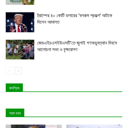
ট্রাম্পের ৪০ কোটি ডলারের ‘বলরুম প্রকল্প’ আটকে
দিলেন আদালত
জেডএইচএসইউএসটি’তে জুলাই গণঅভ্যুত্থান দিবসে
আলোচনা সভা ও বৃক্ষরোপণ
জনপ্রিয়
গরম খবর