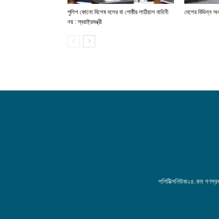
পুলিশ কোনো বিশেষ দলের বা গোষ্ঠীর লাঠিয়াল বাহিনী
দেশের বিভিন্ন অঞ
নয় : স্বরাষ্ট্রমন্ত্রী
পলিটিক্সনিউজ২৪.কম গণপ্রজা