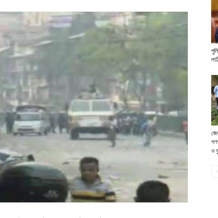
পুল
লাঠ
জে
গণ
ও ব