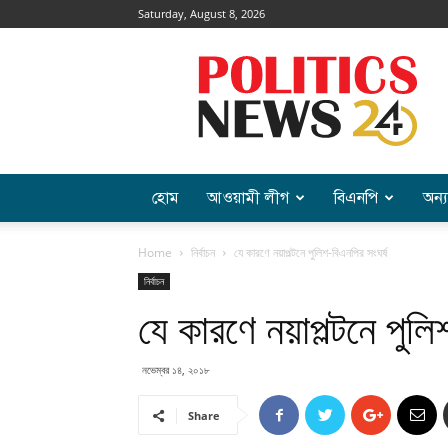
Saturday, August 8, 2026
Politics
News
হোম
আওয়ামী লীগ
বিএনপি
অন্য
Home
নির্বাচন
যে কারণে নয়াপল্টনে পুলিশ-বিএনপির সংঘর্ষ
নির্বাচন
যে কারণে নয়াপল্টনে পুলি
নভেম্বর ১৪, ২০১৮
Share