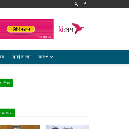
তিক
সারা বাংলা
আরও
জনপ্রিয়
গরম খবর