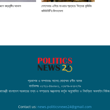
্চলে বজ্রবৃষ্টির আভাস
দেশসেবায় এগিয়ে যাওয়ার প্রত্যয়ে ‘উত্তরা কৃষিবিদ
কমিউনিটি’র মিলনমেলা
প্রকাশক ও সম্পাদকঃ সালেহ মোহাম্মদ রশীদ অলক
বার্তাকক্ষঃ ০১৭১১-৪৬০৬০১, ০১৬৭৯-৮২৮২৭৯
তন্ত্রী বাংলাদেশ সরকারের তথ্য ও সম্প্রচার মন্ত্রনালয় কর্তৃক অনুমোদিত ও নিবন্ধিত অনলাইন নিউজ
Contact us:
news.politicsnews24@gmail.com