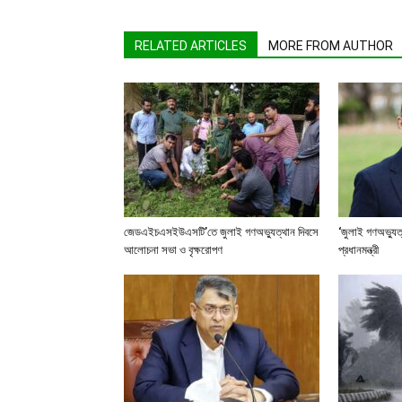
RELATED ARTICLES
MORE FROM AUTHOR
জেডএইচএসইউএসটি’তে জুলাই গণঅভ্যুত্থান দিবসে
‘জুলাই গণঅভ্যুত
আলোচনা সভা ও বৃক্ষরোপণ
প্রধানমন্ত্রী