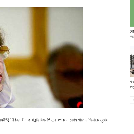
কোর
কর
গর্
যাব
এমইউ) চিকিৎসাধীন কারাবন্দি বিএনপি চেয়ারপারসন বেগম খালেদা জিয়াকে মুখের