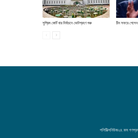
সুপ্রিম কোর্ট বার নির্বাচনে ভোটগ্রহণ শুরু
চীন সফরে গেলেন ট
পলিটিক্সনিউজ২৪.কম গণপ্রজা