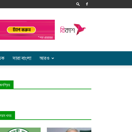
তিক
সারা বাংলা
আরও
জনপ্রিয়
গরম খবর