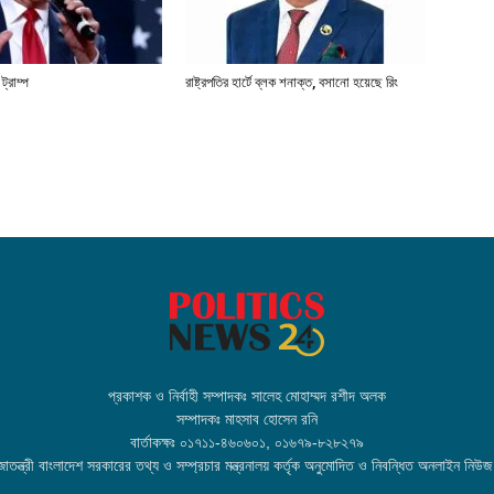
্রাম্প
রাষ্ট্রপতির হার্টে ব্লক শনাক্ত, বসানো হয়েছে রিং
প্রকাশক ও নির্বাহী সম্পাদকঃ সালেহ মোহাম্মদ রশীদ অলক
সম্পাদকঃ মাহসাব হোসেন রনি
বার্তাকক্ষঃ ০১৭১১-৪৬০৬০১, ০১৬৭৯-৮২৮২৭৯
তন্ত্রী বাংলাদেশ সরকারের তথ্য ও সম্প্রচার মন্ত্রনালয় কর্তৃক অনুমোদিত ও নিবন্ধিত অনলাইন নিউজ