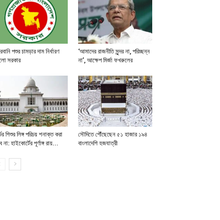
বানি পশুর চামড়ার দাম নির্ধারণ
‘আমাদের রাজনীতি সুন্দর না, পরিচ্ছন্ন
লো সরকার
না’, আক্ষেপ মির্জা ফখরুলের
ভের শিশুর লিঙ্গ পরিচয় শনাক্ত করা
সৌদিতে পৌঁছেছেন ৫১ হাজার ১৯৪
ে না: হাইকোর্টের পূর্ণাঙ্গ রায়...
বাংলাদেশি হজযাত্রী