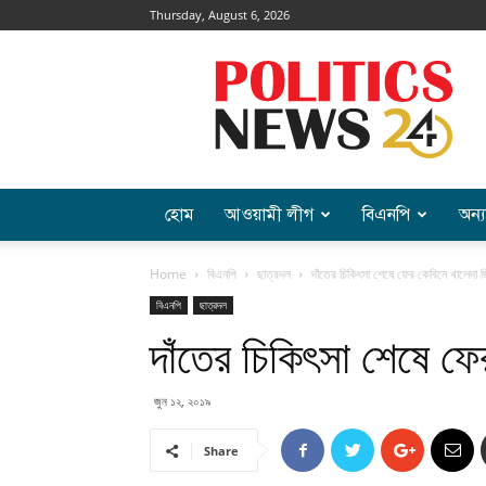
Thursday, August 6, 2026
Politics
News
হোম
আওয়ামী লীগ
বিএনপি
অন্য
Home
বিএনপি
ছাত্রদল
দাঁতের চিকিৎসা শেষে ফের কেবিনে খালেদা জ
বিএনপি
ছাত্রদল
দাঁতের চিকিৎসা শেষে ফে
জুন ১২, ২০১৯
Share