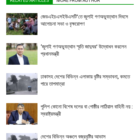
RELATED ARTICLES
MORE FROM AUTHOR
জেডএইচএসইউএসটি’তে জুলাই গণঅভ্যুত্থান দিবসে
আলোচনা সভা ও বৃক্ষরোপণ
‘জুলাই গণঅভ্যুত্থান স্মৃতি জাদুঘর’ উদ্বোধন করলেন
প্রধানমন্ত্রী
ঢাকাসহ দেশের বিভিন্ন এলাকায় বৃষ্টির সম্ভাবনা, কমতে
পারে তাপমাত্রা
পুলিশ কোনো বিশেষ দলের বা গোষ্ঠীর লাঠিয়াল বাহিনী নয় :
স্বরাষ্ট্রমন্ত্রী
দেশের বিভিন্ন অঞ্চলে বজ্রবৃষ্টির আভাস