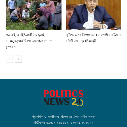
জেডএইচএসইউএসটি’তে জুলাই
পুলিশ কোনো বিশেষ দলের বা গোষ্ঠীর লাঠিয়াল
গণঅভ্যুত্থান দিবসে আলোচনা সভা ও
বাহিনী নয় : স্বরাষ্ট্রমন্ত্রী
বৃক্ষরোপণ
প্রকাশক ও সম্পাদকঃ সালেহ মোহাম্মদ রশীদ অলক
বার্তাকক্ষঃ ০১৭১১-৪৬০৬০১, ০১৬৭৯-৮২৮২৭৯