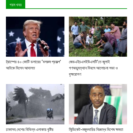
গরম খবর
ট্রাম্পের ৪০ কোটি ডলারের ‘বলরুম প্রকল্প’
জেডএইচএসইউএসটি’তে জুলাই
আটকে দিলেন আদালত
গণঅভ্যুত্থান দিবসে আলোচনা সভা ও
বৃক্ষরোপণ
ঢাকাসহ দেশের বিভিন্ন এলাকায় বৃষ্টির
সিন্ডিকেট-মজুদদারির বিরুদ্ধে বিশেষ ক্ষমতা