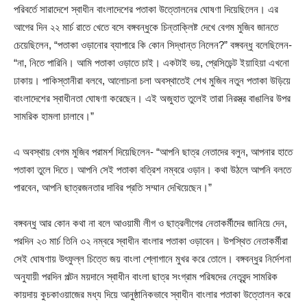
পরিবর্তে সারাদেশে স্বাধীন বাংলাদেশের পতাকা উত্তোলনের ঘোষণা দিয়েছিলেন। এর
আগের দিন ২২ মার্চ রাতে খেতে বসে বঙ্গবন্ধুকে চিন্তাক্লিষ্ট দেখে বেগম মুজিব জানতে
চেয়েছিলেন, “পতাকা ওড়ানোর ব্যাপারে কি কোন সিদ্ধান্ত নিলেন?” বঙ্গবন্ধু বলেছিলেন-
“না, নিতে পারিনি। আমি পতাকা ওড়াতে চাই। একটাই ভয়, প্রেসিডেন্ট ইয়াহিয়া এখনো
ঢাকায়। পাকিস্তানীরা বলবে, আলোচনা চলা অবস্থাতেই শেখ মুজিব নতুন পতাকা উড়িয়ে
বাংলাদেশের স্বাধীনতা ঘোষণা করেছেন। এই অজুহাত তুলেই তারা নিরস্ত্র বাঙালির উপর
সামরিক হামলা চালাবে।”
এ অবস্থায় বেগম মুজিব পরামর্শ দিয়েছিলেন- “আপনি ছাত্র নেতাদের বলুন, আপনার হাতে
পতাকা তুলে দিতে। আপনি সেই পতাকা বত্রিশ নম্বরে ওড়ান। কথা উঠলে আপনি বলতে
পারবেন, আপনি ছাত্রজনতার দাবির প্রতি সম্মান দেখিয়েছেন।”
বঙ্গবন্ধু আর কোন কথা না বলে আওয়ামী লীগ ও ছাত্রলীগের নেতাকর্মীদের জানিয়ে দেন,
পরদিন ২৩ মার্চ তিনি ৩২ নম্বরে স্বাধীন বাংলার পতাকা ওড়াবেন। উপস্থিত নেতাকর্মীরা
সেই ঘোষণায় উৎফুল্ল চিত্তে জয় বাংলা শ্লোগানে মুখর করে তোলে। বঙ্গবন্ধুর নির্দেশনা
অনুযায়ী পরদিন পল্টন ময়দানে স্বাধীন বাংলা ছাত্র সংগ্রাম পরিষদের নেতৃবৃন্দ সামরিক
কায়দায় কুচকাওয়াজের মধ্য দিয়ে আনুষ্ঠানিকভাবে স্বাধীন বাংলার পতাকা উত্তোলন করে