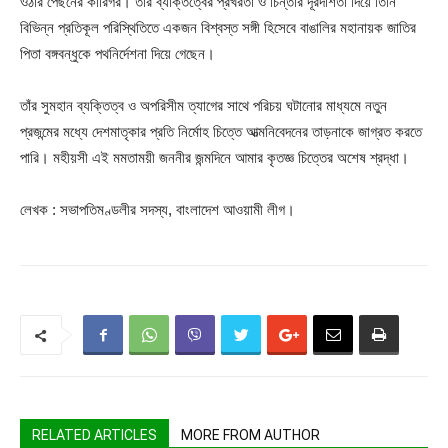
ওঠার পেছনের কারিগর। তাঁর ব্যক্তিত্বের প্রখরতা ও চিন্তার দূরদর্শিতা দিয়ে তিনি
বিভিন্ন প্রতিকূল পরিস্থিতিতে একজন বিশ্বস্ত সঙ্গী হিসেবে বাঙালির মহানায়ক জাতির
পিতা বঙ্গবন্ধুকে পথনির্দেশনা দিয়ে গেছেন।
তাঁর সুমহান ব্যক্তিত্ব ও অপরিসীম ত্যাগের সাথে পরিচয় ঘটানোর মাধ্যমে নতুন
প্রজন্মের মধ্যে দেশমাতৃকার প্রতি নির্মোহ চিত্তে আত্মনিবেদনের তাড়নাকে জাগ্রত করতে
পারি। মহীয়সী এই মমতাময়ী জননীর জন্মদিনে আমার কৃতজ্ঞ চিত্তের অশেষ শ্রদ্ধা।
লেখক : সভাপতিমণ্ডলীর সদস্য, বাংলাদেশ আওয়ামী লীগ।
RELATED ARTICLES
MORE FROM AUTHOR