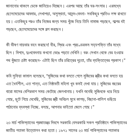
জানানোর থাকলে ডেকে জানিয়েও দিচ্ছেন। এরপর আছে তাঁর ঘর-সংসার। এরমধ্যে
ছেলেমেয়েদের আবদার, লেখাপড়া, অসুস্থতা, আনন্দ-বেদনা- সবকিছুর প্রতিও লক্ষ রাখতে
হয়। এতকিছুর পরও তাঁর নিজের জন্য সময় খুঁজে নিয়ে তিনি নামাজ পড়ছেন, গল্পের বই
পড়ছেন, ছেলেমেয়েদের সঙ্গে গল্প করছেন।
কী ভীষণ দায়ভার বহন করছেন! ধীর, স্থির এবং প্রচণ্ডরকম সহ্যশক্তি তাঁর মধ্যে
ছিল। বিপদে, দুঃখবেদনায় কখনো ভেঙে পড়তে দেখিনি। বরং সেখান থেকে বের হওয়ার
পথ খুঁজতে চেষ্টা করেছেন- এটাই ছিল তাঁর চরিত্রের দৃঢ়তা, তাঁর ব্যক্তিত্বের প্রকাশ।”
কবি সুফিয়া কামাল বলেছেন, “মুজিবের কথা বলতে গেলে মুজিবের স্ত্রীর কথা বলতে হয়
এত ধৈর্যশীল, এত শান্ত, এত নিষ্ঠাবতী মহিলা খুব কমই দেখা যায়। মুজিবের বছরের
বারো মাসের বেশিরভাগ সময় কেটেছে জেলখানায়। যখনি শুনেছি মুজিবকে ধরে নিয়ে
গেছে, ছুটে গিয়ে দেখেছি, মুজিবের স্ত্রী অবিচল মুখে কাপড়, বিছানা-বালিশ গুছিয়ে
পাঠানোর ব্যবস্থা নিচ্ছে. বলছে, আপনার ভাইতো জেলে গেছে।”
২৩ মার্চ পাকিস্তানের প্রজাতন্ত্র দিবসে সরকারি বেসরকারি সকল প্রতিষ্ঠানে পাকিস্তানের
জাতীয় পতাকা উত্তোলন করা হতো। ১৯৭১ সালের ২৩ মার্চ পাকিস্তানের পতাকার