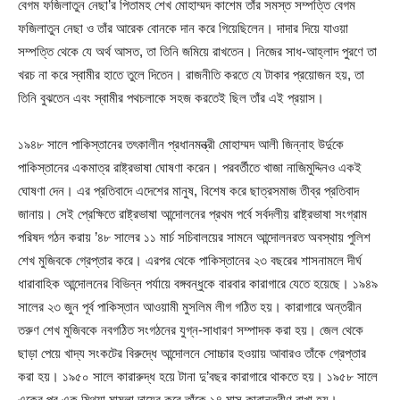
বেগম ফজিলাতুন নেছা’র পিতামহ শেখ মোহাম্মদ কাশেম তাঁর সমস্ত সম্পত্তি বেগম
ফজিলাতুন নেছা ও তাঁর আরেক বোনকে দান করে গিয়েছিলেন। দাদার দিয়ে যাওয়া
সম্পত্তি থেকে যে অর্থ আসত, তা তিনি জমিয়ে রাখতেন। নিজের সাধ-আহ্লাদ পুরণে তা
খরচ না করে স্বামীর হাতে তুলে দিতেন। রাজনীতি করতে যে টাকার প্রয়োজন হয়, তা
তিনি বুঝতেন এবং স্বামীর পথচলাকে সহজ করতেই ছিল তাঁর এই প্রয়াস।
১৯৪৮ সালে পাকিস্তানের তৎকালীন প্রধানমন্ত্রী মোহাম্মদ আলী জিন্নাহ উর্দুকে
পাকিস্তানের একমাত্র রাষ্ট্রভাষা ঘোষণা করেন। পরবর্তীতে খাজা নাজিমুদ্দিনও একই
ঘোষণা দেন। এর প্রতিবাদে এদেশের মানুষ, বিশেষ করে ছাত্রসমাজ তীব্র প্রতিবাদ
জানায়। সেই প্রেক্ষিতে রাষ্ট্রভাষা আন্দোলনের প্রথম পর্বে সর্বদলীয় রাষ্ট্রভাষা সংগ্রাম
পরিষদ গঠন করায় ’৪৮ সালের ১১ মার্চ সচিবালয়ের সামনে আন্দোলনরত অবস্থায় পুলিশ
শেখ মুজিবকে গ্রেপ্তার করে। এরপর থেকে পাকিস্তানের ২৩ বছরের শাসনামলে দীর্ঘ
ধারাবাহিক আন্দোলনের বিভিন্ন পর্যায়ে বঙ্গবন্ধুকে বারবার কারাগারে যেতে হয়েছে। ১৯৪৯
সালের ২৩ জুন পূর্ব পাকিস্তান আওয়ামী মুসলিম লীগ গঠিত হয়। কারাগারে অন্তরীন
তরুণ শেখ মুজিবকে নবগঠিত সংগঠনের যুগ্ন-সাধারণ সম্পাদক করা হয়। জেল থেকে
ছাড়া পেয়ে খাদ্য সংকটের বিরুদ্ধে আন্দোলনে সোচ্চার হওয়ায় আবারও তাঁকে গ্রেপ্তার
করা হয়। ১৯৫০ সালে কারারুদ্ধ হয়ে টানা দু’বছর কারাগারে থাকতে হয়। ১৯৫৮ সালে
একের পর এক মিথ্যা মামলা দায়ের করে তাঁকে ১৪ মাস কারান্তরীণ রাখা হয়।