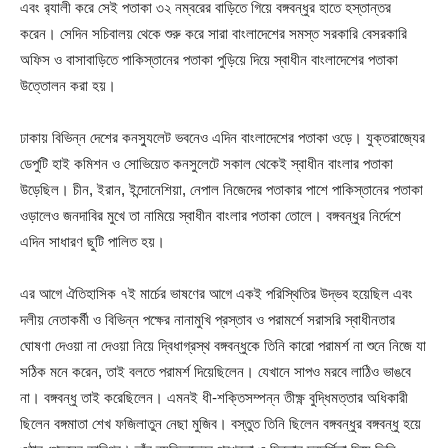
এবং র‌্যালী করে সেই পতাকা ৩২ নম্বরের বাড়িতে গিয়ে বঙ্গবন্ধুর হাতে হস্তান্তর
করেন। সেদিন সচিবালয় থেকে শুরু করে সারা বাংলাদেশের সমস্ত সরকারি বেসরকারি
অফিস ও বাসাবাড়িতে পাকিস্তানের পতাকা পুড়িয়ে দিয়ে স্বাধীন বাংলাদেশের পতাকা
উত্তোলন করা হয়।
ঢাকায় বিভিন্ন দেশের কনস্যুলেট ভবনেও এদিন বাংলাদেশের পতাকা ওড়ে। যুক্তরাজ্যের
ডেপুটি হাই কমিশন ও সোভিয়েত কনসুলেটে সকাল থেকেই স্বাধীন বাংলার পতাকা
উড়েছিল। চীন, ইরান, ইন্দোনেশিয়া, নেপাল নিজেদের পতাকার পাশে পাকিস্তানের পতাকা
ওড়ালেও জনদাবির মুখে তা নামিয়ে স্বাধীন বাংলার পতাকা তোলে। বঙ্গবন্ধুর নির্দেশে
এদিন সাধারণ ছুটি পালিত হয়।
এর আগে ঐতিহাসিক ৭ই মার্চের ভাষণের আগে একই পরিস্থিতির উদ্ভব হয়েছিল এবং
দলীয় নেতাকর্মী ও বিভিন্ন পক্ষের নানামুখি প্রস্তাব ও পরামর্শে সরাসরি স্বাধীনতার
ঘোষণা দেওয়া না দেওয়া নিয়ে দ্বিধাগ্রস্থ বঙ্গবন্ধুকে তিনি কারো পরামর্শ না শুনে নিজে যা
সঠিক মনে করেন, তাই বলতে পরামর্শ দিয়েছিলেন। যেখানে সাপও মরবে লাঠিও ভাঙবে
না। বঙ্গবন্ধু তাই করেছিলেন। এমনই ধী-শক্তিসম্পন্ন তীক্ষ্ণ বুদ্ধিমত্তার অধিকারী
ছিলেন বঙ্গমাতা শেখ ফজিলাতুন নেছা মুজিব। বস্তুত তিনি ছিলেন বঙ্গবন্ধুর বঙ্গবন্ধু হয়ে