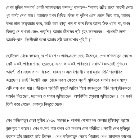
বেগম মুজিব সম্পর্কে একটি সাক্ষাৎকারে বঙ্গবন্ধু বলেছেন- “আমার স্ত্রীর মতো সাহসী মেয়ে
খুব কমই দেখা যায়। আমাকে যখন পিন্ডির ফৌজ বা পুলিশ এসে জেলে নিয়ে যায়, আমার
উপর নানা অত্যাচার করে, আমি কবে ছাড়া পাব বা কবে ফিরে আসব ঠিক থাকে না, তখন
কিন্তু সে কখনো ভেঙে পড়েনি। আমার জীবনের দুটি বৃহৎ অবলম্বন। প্রথমটি হলো
আত্মবিশ্বাস, দ্বিতীয়টি হলো আমার স্ত্রী আকৈশোর গৃহিণী।”
ছোটবেলা থেকে বঙ্গবন্ধু যে পরিবেশ ও পরিমণ্ডলে বেড়ে উঠেছেন, শেখ ফজিলাতুন নেছাও
সেই একই পরিবেশে বড় হয়েছেন, এমনকি একই পরিবারে। স্বাভাবিকভাবেই মুজিবের
আদর্শ, তাঁর সহজাত মানসিকতা, সাহস ও আত্মবিশ্বাসী সত্ত্বা দ্বারা তিনি প্রভাবিত
হয়েছেন। সেই কিশোরী বয়স থেকে সকল ক্ষেত্রে স্বামী মুজিবকে সমর্থন করার মধ্যে
এটি লক্ষ করা যায়। জীবনের প্রতিটি মুহুর্তে জাতির পিতা বঙ্গবন্ধুকে তিনি প্রশ্নহীনভাবে
সমর্থন দিয়েছেন, মনোবল ও সাহস জুগিয়েছেন, অপরিসীম প্রেরণা জুগিয়েছেন। এর সবই
তিনি করে গেছেন একান্ত নিভৃতে থেকে।
শেখ ফজিলাতুন নেছা মুজিব ১৯৩০ সালের ৮ আগস্ট গোপালগঞ্জ জেলার টুঙ্গিপাড়া গ্রামে
জন্মগ্রহণ করেন। শেখ বংশের নাম তখন ওই অঞ্চলে বেশ পরিচিত। স্বামী শেখ মুজিবুর
রহমান তাঁর চাচাতো ভাই ছিলেন। শেখ ফজিলাতুন নেছার পিতামহ শেখ মোহাম্মদ কাশেম