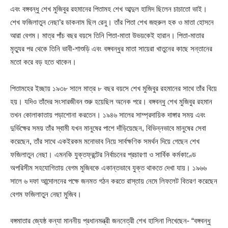
এবং বঙ্গবন্ধু শেখ মুজিবুর রহমানের পিতামহ শেখ আব্দুল হামিদ ছিলেন চাচাতো ভাই।
শেখ ফজিলাতুন নেছা’র ডাকনাম ছিল রেনু। তাঁর পিতা শেখ জহুরুল হক ও মাতা হোসনে
আরা বেগম। মাত্র পাঁচ বছর বয়সে তিনি পিতা-মাতা উভয়কেই হারান। পিতা-মাতার
মৃত্যুর পর থেকে তিনি ভাবী-শাশুড়ি এবং বঙ্গবন্ধুর মাতা সায়েরা খাতুনের কাছে সন্তানের
মতো করে বড় হতে থাকেন।
পিতামহের ইচ্ছায় ১৯৩৮ সালে মাত্র ৮ বছর বয়সে শেখ মুজিবুর রহমানের সাথে তাঁর বিয়ে
হয়। যদিও তাঁদের সংসারজীবন শুরু হয়েছিল অনেক পরে। বঙ্গবন্ধু শেখ মুজিবুর রহমান
তখন কোলাকাতায় পড়াশোনা করতেন। ১৯৪৬ সালের সাম্প্রদায়িক দাঙ্গার সময় এবং
দুর্ভিক্ষের সময় তাঁর স্বামী যখন মানুষের পাশে দাঁড়িয়েছেন, বিভিন্নভাবে মানুষের সেবা
করেছেন, তাঁর সাথে একইরকম মনোভাব নিয়ে সার্বক্ষণিক সমর্থন দিয়ে গেছেন শেখ
ফজিলাতুন নেছা। এমনকি যুক্তফ্রন্টের নির্বাচনের প্রচারণা ও সার্বিক কর্মকাণ্ডে
অপরিসীম সহযোগিতায় বেগম মুজিবকে একান্তভাবে যুক্ত থাকতে দেখা যায়। ১৯৬৬
সালে ৬ দফা আন্দোলনের পক্ষে জনমত গঠন করতে রাস্তায় নেমে লিফলেট বিতরণ করেছেন
বেগম ফজিলাতুন নেছা মুজিব।
বঙ্গমাতার জ্যেষ্ঠ কন্যা মাননীয় প্রধানমন্ত্রী জননেত্রী শেখ হাসিনা লিখেছেন- “বঙ্গবন্ধু