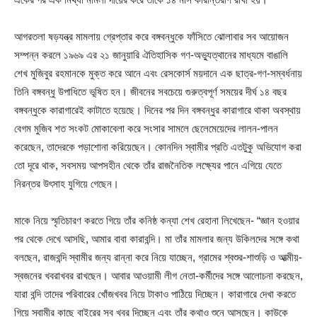
আগরতলা ষড়যন্ত্র মামলায় গ্রেপ্তার করে বঙ্গবন্ধুকে ফাঁসিতে ঝোলাবার সব আয়োজন
সম্পন্ন করলে ১৯৬৯ এর ২১ জানুয়ারি ঐতিহাসিক গণ-অভ্যুত্থানের মাধ্যমে বাঙালি
শেখ মুজিবুর রহমানকে মুক্ত করে আনে এবং রেসকোর্স ময়দানে এক ছাত্র-গণ-সম্বর্ধনায়
তিনি বঙ্গবন্ধু উপাধিতে ভূষিত হন। জীবনের সবচেয়ে গুরুত্বপূর্ণ সময়ের দীর্ঘ ১৪ বছর
বঙ্গবন্ধুকে কারাগারেই কাটাতে হয়েছে। দিনের পর দিন বঙ্গবন্ধুর কারাগারে থাকা অবস্থায়
বেগম মুজিব শত সংকট মোকাবেলা করে সংসার সামলে ছেলেমেয়েদের লালন-পালন
করেছেন, তাদেরকে পড়াশোনা করিয়েছেন। কোনদিন স্বামীর প্রতি এতটুকু অভিযোগ করা
তো দূরে থাক, সবসময় আপসহীন থেকে তাঁর রাজনৈতিক লক্ষ্যের পানে এগিয়ে যেতে
নিরন্তর উৎসাহ যুগিয়ে গেছেন।
মাকে নিয়ে স্মৃতিচারণ করতে গিয়ে তাঁর কনিষ্ঠ কন্যা শেখ রেহানা লিখেছেন- “জ্ঞান হওয়ার
পর থেকে দেখে আসছি, আমার বাবা কারাবন্দি। মা তাঁর মামলার জন্য উকিলদের সঙ্গে কথা
বলছেন, রাজবন্দি স্বামীর জন্য রান্না করে নিয়ে যাচ্ছেন, গ্রামের শ্বশুর-শাশুড়ি ও আত্মীয়-
স্বজনের খবরাখবর রাখছেন। আবার আওয়ামী লীগ নেতা-কর্মীদের সঙ্গে আলোচনা করছেন,
যারা বন্দি তাদের পরিবারের খোঁজখবর নিয়ে টাকাও পাঠিয়ে দিচ্ছেন। কারাগারে দেখা করতে
গিয়ে স্বামীর কাছে বাইরের সব খবর দিচ্ছেন এবং তাঁর কথাও শুনে আসছেন। কাউকে