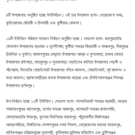
৪টি উপজেলায় অনুষ্ঠিত হচ্ছে উপনির্বাচন। ওই চার উপজেলা হলো- নেত্রকোণা সদর,
কুড়িগ্রামের রৌমারী ও চিলমারী এবং কুষ্টিয়ার খোকসা।
১৯টি ইউনিয়ন পরিষদে সাধারণ নির্বাচন অনুষ্ঠিত হচ্ছে। সেগুলো হলো- জয়পুরহাটের
ক্ষেতলাল উপজেলার বড়তারা ও তুলসীগঙ্গা; কুষ্টিয়া সদরের জিয়ারথী ও কাঞ্চনপুর, মিরপুরের
চিথলিয়া ও ধুবইল; জামালপুরের মেলান্দহ উপজেলার আদ্রা ও ফুলকোচা; ঢাকার দোহার
উপজেলার রাইপাড়া, মাহমুদপুর ও সুতারপাড়া; নড়াইলের কালিয়া উপজেলার পেড়লী ও
পাঁচগ্রাম; সিলেটের গোয়াইনঘাট উপজেলার পশ্চিম জাফলং, গোয়াইনঘাট, পূর্ব জাফলং ও
মধ্য জাফলং; ব্রাহ্মণবাড়ীয়ার কসবা উপজেলার খাড়েরা এবং চাঁপাইনবাবগঞ্জের শিবগঞ্জ
উপজেলার দুর্লভপুর।
উপ-নির্বাচন হচ্ছে ১২টি ইউপিতে। সেগুলো হলো- লালমনিরহাট সদরের বড়বাড়ী, বগুড়ার
শাজাহানপুরের আশেকপুর, যশোর সদরের আরবপুর, বাগেরহাট সদরের রাখালগাছি,
মোল্লারহাটের উদয়পুর, খুলনার দিঘলিয়ার বারাকপুর, পটুয়াখালীর মির্জাগঞ্জের
আমড়াগাছিয়া, টাঙ্গাইলের গোপালপুরের নগদা শিমলা, নেত্রকোণার মদনের নায়েকপুর,
মানিকগঞ্জের হরিরামপুরের সুতালড়ী, কুমিল্লার চান্দিনার মহিচাইল এবং মুন্সীগঞ্জের