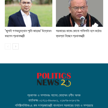
‘জুলাই গণঅভ্যুত্থান স্মৃতি জাদুঘর’ উদ্বোধন
সরকারের কাজে কোনো গাফিলতি হলে কঠোর
করলেন প্রধানমন্ত্রী
ব্যবস্থা নিচ্ছেন প্রধানমন্ত্রী
প্রকাশক ও সম্পাদকঃ সালেহ মোহাম্মদ রশীদ অলক
বার্তাকক্ষঃ ০১৭১১-৪৬০৬০১, ০১৬৭৯-৮২৮২৭৯
পলিটিক্সনিউজ২৪.কম গণপ্রজাতন্ত্রী বাংলাদেশ সরকারের তথ্য ও সম্প্রচার