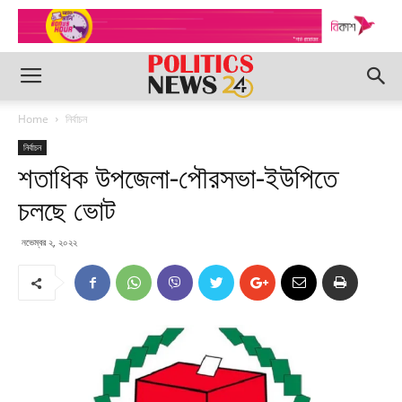
Home
নির্বাচন
নির্বাচন
শতাধিক উপজেলা-পৌরসভা-ইউপিতে
চলছে ভোট
নভেম্বর ২, ২০২২