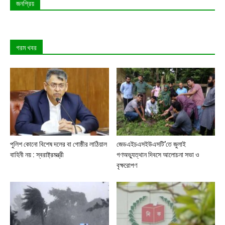
জনপ্রিয়
গরম খবর
পুলিশ কোনো বিশেষ দলের বা গোষ্ঠীর লাঠিয়াল
জেডএইচএসইউএসটি’তে জুলাই
বাহিনী নয় : স্বরাষ্ট্রমন্ত্রী
গণঅভ্যুত্থান দিবসে আলোচনা সভা ও
বৃক্ষরোপণ