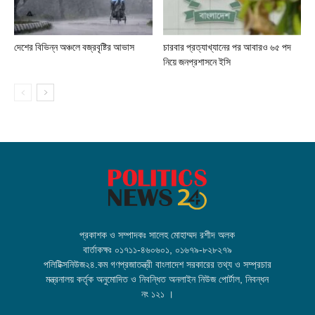
দেশের বিভিন্ন অঞ্চলে বজ্রবৃষ্টির আভাস
চারবার প্রত্যাখ্যানের পর আবারও ৬৫ পদ
নিয়ে জনপ্রশাসনে ইসি
প্রকাশক ও সম্পাদকঃ সালেহ মোহাম্মদ রশীদ অলক
বার্তাকক্ষঃ ০১৭১১-৪৬০৬০১, ০১৬৭৯-৮২৮২৭৯
পলিটিক্সনিউজ২৪.কম গণপ্রজাতন্ত্রী বাংলাদেশ সরকারের তথ্য ও সম্প্রচার
মন্ত্রনালয় কর্তৃক অনুমোদিত ও নিবন্ধিত অনলাইন নিউজ পোর্টাল, নিবন্ধন
নং ১২১ ।