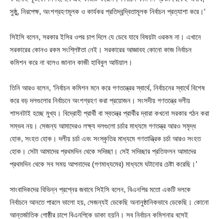
সুষ্ঠু, নিরপেক্ষ, অংশগ্রহণমূলক ও কার্যকর প্রতিদ্বন্দ্বিতামূলক নির্বাচন প্রত্যাশা করে।’
সিইসি বলেন, সরকার ইসির ওপর চাপ দিলে যে ডেবে যাবে বিষয়টা ওরকম না। এখানে
সরকারের কোনও রকম সংশ্লিষ্টতা নেই। সরকারের আজ্ঞাবহ কোনো কাজ নির্বাচন
কমিশন করে না বলেও জানান কাজী হাবিবুল আউয়াল।
তিনি আরও বলেন, ‘নির্বাচন কমিশন মনে করে গণতন্ত্রের স্বার্থে, নির্বাচনের স্বার্থে বিশেষ
করে বড় দলগুলোর নির্বাচনে অংশগ্রহণ করা প্রয়োজন। সংসদীয় গণতন্ত্রে দলীয়
শাসনটাই হচ্ছে মুখ্য। বিদ্রোহী প্রার্থী বা স্বতন্ত্র প্রার্থীর দ্বারা কখনো সরকার গঠন করা
সম্ভব নয়। সেজন্য আমাদেরও লক্ষ্য দলগুলো চর্চার মাধ্যমে গণতন্ত্র আরও সমৃদ্ধ
হোক, সংহত হোক। দলীয় চর্চা এবং সংস্কৃতির মাধ্যমে গণতান্ত্রিক চর্চা আরও সংহত
হোক। সেটা আমাদের প্রথমদিন থেকে সদিচ্ছা। সেই সদিচ্ছার প্রতিফলন আমাদের
প্রথমদিন থেকে সব সময় আপনাদের (গণমাধ্যমের) মাধ্যমে ঘটানোর চেষ্টা করেছি।’
সাংবাদিকদের বিভিন্ন প্রশ্নের জবাবে সিইসি বলেন, বিএনপির মতো একটি দলকে
নির্বাচনে আনতে পারলে ভালো হয়, সেজন্যই ডেকেছি অনানুষ্ঠানিকভাবে ডেকেছি। কোনো
আন্তর্জাতিক গোষ্ঠীর চাপে বিএনপিকে ডাকা হয়নি। সব নির্বাচন কমিশনার বসেই