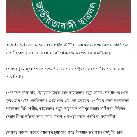
ব্রাহ্মণবাড়িয়া জেলা ছাত্রদলের নবগঠিত কমিটির সদস্যদের সঙ্গে পদবঞ্চিত নেতাকর্মীদের
সংঘর্ষ হয়েছে। এসময় বিস্ফোরণ ঘটানো হয়েছে অর্ধশতাধিক ককটেলের।
সোমবার (১২ জুন) সকালে শহরতলীর বিরাসার বাসস্ট্যান্ড মোড়ে ও খৈয়াসার রোডে এ
সংঘর্ষ ঘটে।
খোঁজ নিয়ে জানা যায়, গত বৃহস্পতিবার জেলা ছাত্রদলের নতুন কমিটি ঘোষণার পর থেকে
ক্ষুব্ধ হয়ে ওঠেন পদবঞ্চিতরা। এরই জের ধরে গেল শুক্রবার ও শনিবার জেলা কৃষকদলের
আহ্বায়ক ভিপি শামীম, ছাত্রদলের নতুন আহ্বায়ক শাহিনুর রহমান শাহীনসহ বিভিন্ন
নেতাকর্মীদের বাড়িতে দফায় দফায় হামলা ও ভাঙচুর করেন পদবঞ্চিত নেতাকর্মীরা।
সোমবার সকালে শহরের লোকনাথ ট্যাংকের পাড়ে বিবদমান দুই পক্ষই কর্মসূচির ডাক