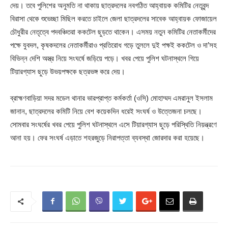
দেয়। তবে পুলিশের অনুমতি না থাকায় ছাত্রদলের নবগঠিত আহ্বায়ক কমিটির নেতৃবৃন্দ
বিরাসা থেকে শুভেচ্ছা মিছিল করতে চাইলে জেলা ছাত্রদলের সাবেক আহ্বায়ক ফোজায়েল
চৌধুরীর নেতৃত্বে পদবঞ্চিতরা ককটেল ছুড়তে থাকেন। এসময় নতুন কমিটির নেতাকর্মীদের
পক্ষে যুবদল, কৃষকদলের নেতাকর্মীরাও প্রতিরোধ গড়ে তুললে দুই পক্ষই ককটেল ও দা’সহ
বিভিন্ন দেশি অস্ত্র নিয়ে সংঘর্ষে জড়িয়ে পড়ে। খবর পেয়ে পুলিশ ঘটনাস্থলে গিয়ে
টিয়ারগ্যাস ছুড়ে উভয়পক্ষকে ছত্রভঙ্গ করে দেয়।
ব্রাহ্মণবাড়িয়া সদর মডেল থানার ভারপ্রাপ্ত কর্মকর্তা (ওসি) মোহাম্মদ এমরানুল ইসলাম
জানান, ছাত্রদলের কমিটি নিয়ে বেশ কয়েকদিন ধরেই সংঘর্ষ ও উত্তেজনা চলছে।
সোমবার সংঘর্ষের খবর পেয়ে পুলিশ ঘটনাস্থলে এসে টিয়ারগ্যাস ছুড়ে পরিস্থিতি নিয়ন্ত্রণে
আনা হয়। ফের সংঘর্ষ এড়াতে শহরজুড়ে নিরাপত্তা ব্যবস্থা জোরদার করা হয়েছে।