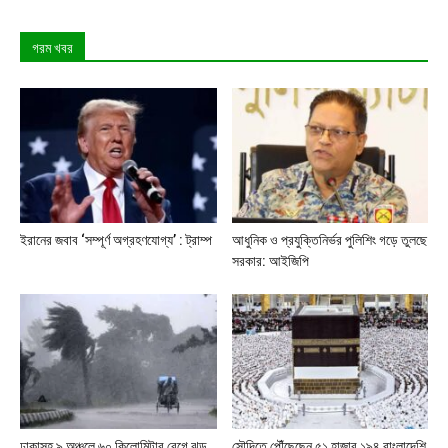
গরম খবর
ইরানের জবাব ‘সম্পূর্ণ অগ্রহণযোগ্য’ : ট্রাম্প
আধুনিক ও প্রযুক্তিনির্ভর পুলিশিং গড়ে তুলছে
সরকার: আইজিপি
ঢাকাসহ ৯ অঞ্চলে ৬০ কিলোমিটার বেগে ঝড়
সৌদিতে পৌঁছেছেন ৫১ হাজার ১৯৪ বাংলাদেশি