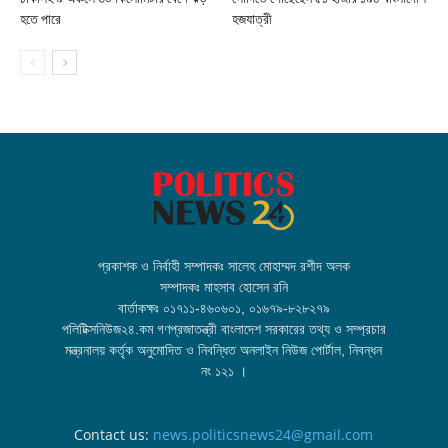
হতে পারে
হজযাত্রী
প্রকাশক ও নির্বাহী সম্পাদকঃ সালেহ মোহাম্মদ রশীদ অলক
সম্পাদকঃ মাহসাব হোসেন রনি
বার্তাকক্ষঃ ০১৭১১-৪৬০৬০১, ০১৬৭৯-৮২৮২৭৯
পলিটিক্সনিউজ২৪.কম গণপ্রজাতন্ত্রী বাংলাদেশ সরকারের তথ্য ও সম্প্রচার
মন্ত্রনালয় কর্তৃক অনুমোদিত ও নিবন্ধিত অনলাইন নিউজ পোর্টাল, নিবন্ধন
নং ১২১ ।
Contact us:
news.politicsnews24@gmail.com