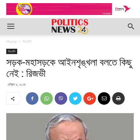
Home
বিএনপি
বিএনপি
সড়ক-মহাসড়কে আইনশৃঙ্খলা বলতে কিছু
নেই : রিজভী
এপ্রিল ৯, ২০২৪