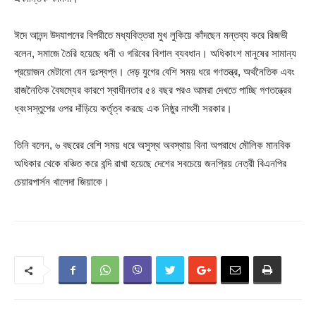
ঈদে আনন্দ উদযাপনের বিপরীতে মধ্যবিত্তরা মুখ লুকিয়ে কাঁদছেন মন্তব্য করে রিজভী
বলেন, সমাজে তৈরি হয়েছে ধনী ও গরিবের বিশাল ব্যবধান। অধিকাংশ মানুষের সামান্য
প্রয়োজন মেটানো যেন দুঃস্বপ্ন। দেড় যুগের বেশি সময় ধরে গণতন্ত্র, অর্থনৈতিক এবং
রাজনৈতিক বৈষম্যের কারণে স্বাধীনতার ৫৪ বছর পরও আমরা দেখতে পাচ্ছি গণতন্ত্রের
ধ্বংসস্তুপের ওপর দাঁড়িয়ে কর্তৃত্ব করছে এক নিষ্ঠুর নাৎসী সরকার।
তিনি বলেন, ৬ বছরের বেশি সময় ধরে অসুস্থ অবস্থায় বিনা অপরাধে মৌলিক মানবিক
অধিকার থেকে বঞ্চিত করে বন্দি রাখা হয়েছে দেশের সবচেয়ে জনপ্রিয় নেত্রী বিএনপির
চেয়ারপার্সন খালেদা জিয়াকে।