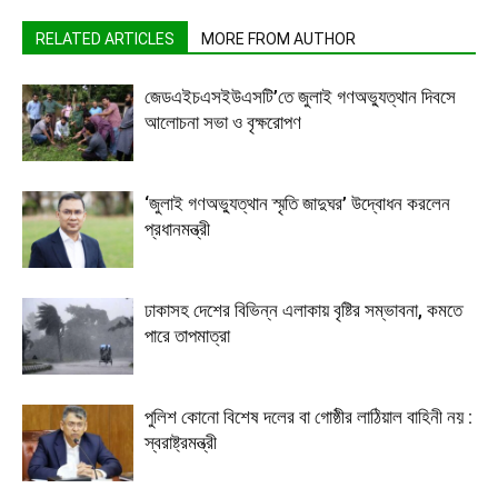
RELATED ARTICLES
MORE FROM AUTHOR
জেডএইচএসইউএসটি’তে জুলাই গণঅভ্যুত্থান দিবসে
আলোচনা সভা ও বৃক্ষরোপণ
‘জুলাই গণঅভ্যুত্থান স্মৃতি জাদুঘর’ উদ্বোধন করলেন
প্রধানমন্ত্রী
ঢাকাসহ দেশের বিভিন্ন এলাকায় বৃষ্টির সম্ভাবনা, কমতে
পারে তাপমাত্রা
পুলিশ কোনো বিশেষ দলের বা গোষ্ঠীর লাঠিয়াল বাহিনী নয় :
স্বরাষ্ট্রমন্ত্রী