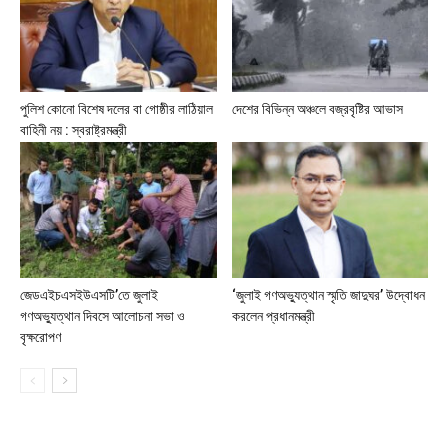
পুলিশ কোনো বিশেষ দলের বা গোষ্ঠীর লাঠিয়াল
দেশের বিভিন্ন অঞ্চলে বজ্রবৃষ্টির আভাস
বাহিনী নয় : স্বরাষ্ট্রমন্ত্রী
জেডএইচএসইউএসটি’তে জুলাই
‘জুলাই গণঅভ্যুত্থান স্মৃতি জাদুঘর’ উদ্বোধন
গণঅভ্যুত্থান দিবসে আলোচনা সভা ও
করলেন প্রধানমন্ত্রী
বৃক্ষরোপণ