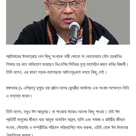
প্রতিবারের ঈদযাত্রায় বেশ কিছু সংখ্যক নারী কোনো না কোনোভাবে যৌন হয়রানির
শিকার হয় বলে অভিযোগ করেছেন বিএনপির সিনিয়র যুগ্ম মহাসচিব রুহুল কবির রিজভী।
তিনি বলেন, এর কারণ সড়ক-মহাসড়কে আইনশৃঙ্খলা বলতে কিছু নেই।
মঙ্গলবার (৯ এপ্রিল) দুপুরে নয়া পল্টনে দলের কেন্দ্রীয় কার্যালয় এক সংবাদ সম্মেলনে তিনি
এ মন্তব্য করেন।
তিনি বলেন, তবুও ঈদ আনন্দের। না পাওয়ার মাঝেও অনেক কিছু পাওয়া। তাই ঈদ
প্রতিটি মানুষের জীবনে বয়ে আনুক অনাবিল আনন্দ, হাসি এবং সমাজ ও রাষ্ট্রীয় জীবনে
সংযম, সৌহার্দ্য ও সম্প্রীতির পরিবেশ পরিব্যাপ্তি লাভ করুক, এটাই হোক ঈদ উৎসবের
ঐকান্তিক কামনা।