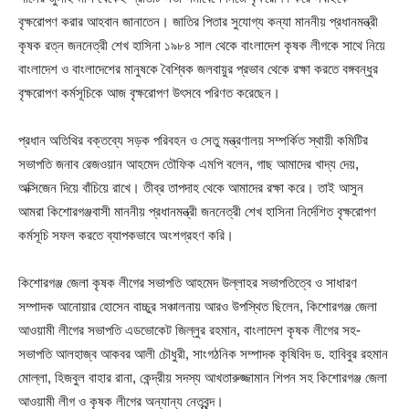
বৃক্ষরোপণ করার আহবান জানাতেন। জাতির পিতার সুযোগ্য কন্যা মাননীয় প্রধানমন্ত্রী
কৃষক রত্ন জননেত্রী শেখ হাসিনা ১৯৮৪ সাল থেকে বাংলাদেশ কৃষক লীগকে সাথে নিয়ে
বাংলাদেশ ও বাংলাদেশের মানুষকে বৈশ্বিক জলবায়ুর প্রভাব থেকে রক্ষা করতে বঙ্গবন্ধুর
বৃক্ষরোপণ কর্মসূচিকে আজ বৃক্ষরোপণ উৎসবে পরিণত করেছেন।
প্রধান অতিথির বক্তব্যে সড়ক পরিবহন ও সেতু মন্ত্রণালয় সম্পর্কিত স্থায়ী কমিটির
সভাপতি জনাব রেজওয়ান আহমেদ তৌফিক এমপি বলেন, গাছ আমাদের খাদ্য দেয়,
অক্সিজেন দিয়ে বাঁচিয়ে রাখে। তীব্র তাপদাহ থেকে আমাদের রক্ষা করে। তাই আসুন
আমরা কিশোরগঞ্জবাসী মাননীয় প্রধানমন্ত্রী জননেত্রী শেখ হাসিনা নির্দেশিত বৃক্ষরোপণ
কর্মসূচি সফল করতে ব্যাপকভাবে অংশগ্রহণ করি।
কিশোরগঞ্জ জেলা কৃষক লীগের সভাপতি আহমেদ উল্লাহর সভাপতিত্বে ও সাধারণ
সম্পাদক আনোয়ার হোসেন বাচ্চুর সঞ্চালনায় আরও উপস্থিত ছিলেন, কিশোরগঞ্জ জেলা
আওয়ামী লীগের সভাপতি এডভোকেট জিল্লুর রহমান, বাংলাদেশ কৃষক লীগের সহ-
সভাপতি আলহাজ্ব আকবর আলী চৌধুরী, সাংগঠনিক সম্পাদক কৃষিবিদ ড. হাবিবুর রহমান
মোল্লা, হিজবুল বাহার রানা, কেন্দ্রীয় সদস্য আখতারুজ্জামান শিপন সহ কিশোরগঞ্জ জেলা
আওয়ামী লীগ ও কৃষক লীগের অন্যান্য নেতৃবৃন্দ।