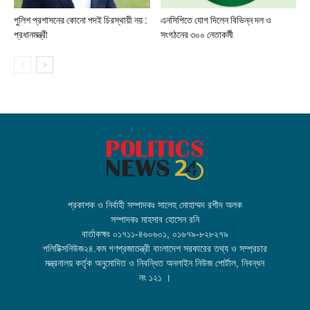
পুলিশ প্রশাসনের কোনো পদই চিরস্থায়ী নয় :
এনসিপিতে যোগ দিলেন বিভিন্ন দল ও
প্রধানমন্ত্রী
সংগঠনের ৩০০ নেতাকর্মী
প্রকাশক ও নির্বাহী সম্পাদকঃ সালেহ মোহাম্মদ রশীদ অলক
সম্পাদকঃ মাহসাব হোসেন রনি
বার্তাকক্ষঃ ০১৭১১-৪৬০৬০১, ০১৬৭৯-৮২৮২৭৯
পলিটিক্সনিউজ২৪.কম গণপ্রজাতন্ত্রী বাংলাদেশ সরকারের তথ্য ও সম্প্রচার
মন্ত্রনালয় কর্তৃক অনুমোদিত ও নিবন্ধিত অনলাইন নিউজ পোর্টাল, নিবন্ধন
নং ১২১ ।