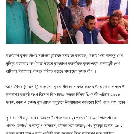
বাংলাদেশ কৃষক লীগের সভাপতি কৃষিবিদ সমীর চন্দ বলেছেন, জাতির পিতা বঙ্গবন্ধু শেখ
মুজিবুর রহমানের স্বাধীনতা উত্তর বৃক্ষরোপণ কর্মসূচিকে কৃষক-রত্ন জননেত্রী শেখ
হাসিনার নির্দেশনায় উৎসবে পরিণত করেছে বাংলাদেশ কৃষক লীগ ।
আজ রবিবার (৭ জুলাই) বাংলাদেশ কৃষক লীগ কিশোরগঞ্জ জেলার উদ্যোগে ৩ মাসব্যাপী
বৃক্ষরোপণ কর্মসূচি অংশ হিসেবে কিশোরগঞ্জ সদরের বিসিক শিল্পনগরী এরিয়ায় ১০০০
ফলজ, বনজ ও ভেষজ বৃক্ষ রোপণ অনুষ্ঠানে উদ্বোধকের বক্তব্যে তিনি এসব কথা বলেন।
কৃষিবিদ সমীর চন্দ বলেন, আজকে বৈশ্বিক জলবায়ুর প্রভাব নিয়ন্ত্রণে পরিবেশবিদরা
পরিবেশ রক্ষার্থে যে উদ্যোগ নিয়েছেন, জাতির পিতা বঙ্গবন্ধু শেখ মুজিবুর রহমান ১৯৭২
সালের জুলাই মাস থেকেই প্রতিটি সভা সমাবেশে নিজে বৃক্ষরোপণ করে সবাইকে