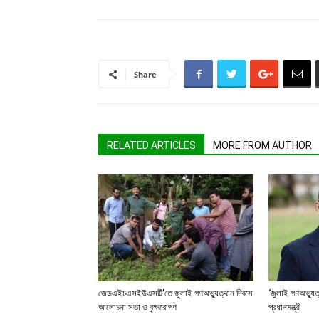
Share
RELATED ARTICLES
MORE FROM AUTHOR
জেডএইচএসইউএসটি’তে জুলাই গণঅভ্যুত্থান দিবসে
‘জুলাই গণঅভ্যুত
আলোচনা সভা ও বৃক্ষরোপণ
প্রধানমন্ত্রী