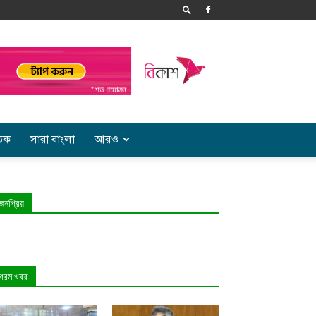
তিক
সারা বাংলা
আরও
জনপ্রিয়
গরম খবর