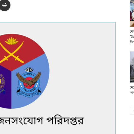
দেশ
‘উত
মি
দেশ
আভ