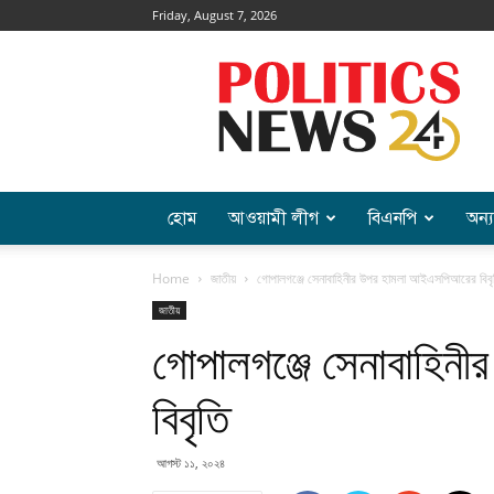
Friday, August 7, 2026
Politics
News
হোম
আওয়ামী লীগ
বিএনপি
অন্য
Home
জাতীয়
গোপালগঞ্জে সেনাবাহিনীর উপর হামলা আইএসপিআরের বিবৃ
জাতীয়
গোপালগঞ্জে সেনাবাহি
বিবৃতি
আগস্ট ১১, ২০২৪