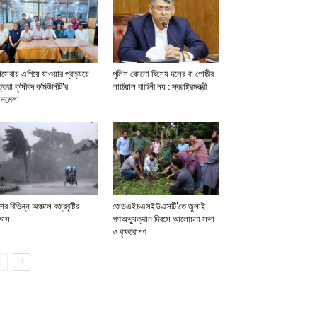
সেবায় এগিয়ে যাওয়ার প্রত্যয়ে
পুলিশ কোনো বিশেষ দলের বা গোষ্ঠীর
্তরা কৃষিবিদ কমিউনিটি’র
লাঠিয়াল বাহিনী নয় : স্বরাষ্ট্রমন্ত্রী
লনমেলা
ের বিভিন্ন অঞ্চলে বজ্রবৃষ্টির
জেডএইচএসইউএসটি’তে জুলাই
াস
গণঅভ্যুত্থান দিবসে আলোচনা সভা
ও বৃক্ষরোপণ