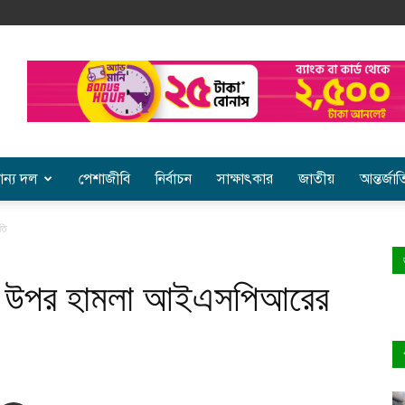
ান্য দল
পেশাজীবি
নির্বাচন
সাক্ষাৎকার
জাতীয়
আন্তর্জা
তি
নীর উপর হামলা আইএসপিআরের