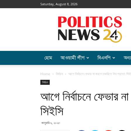
Saturday, August 8, 2026
Politics
News
হোম
আওয়ামী লীগ
বিএনপি
অন্য
Home
নির্বাচন
আগে নির্বাচনে ফেভার না করলে চাকরিতে টান পড়তো: সিই
নির্বাচন
আগে নির্বাচনে ফেভার ন
সিইসি
জানুয়ারি ৯, ২০২৫