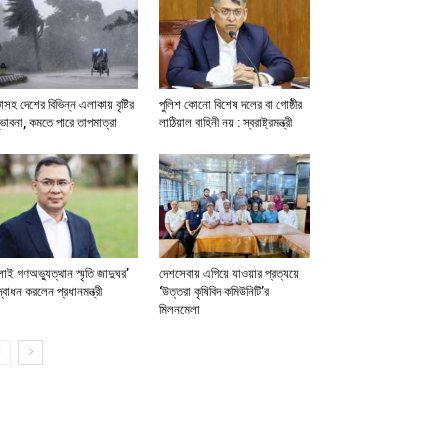
াসহ দেশের বিভিন্ন এলাকায় বৃষ্টির
পুলিশ কোনো বিশেষ দলের বা গোষ্ঠীর
ভাবনা, কমতে পারে তাপমাত্রা
লাঠিয়াল বাহিনী নয় : স্বরাষ্ট্রমন্ত্রী
লাই গণঅভ্যুত্থান স্মৃতি জাদুঘর’
দেশসেবায় এগিয়ে যাওয়ার প্রত্যয়ে
বোধন করলেন প্রধানমন্ত্রী
‘উত্তরা কৃষিবিদ কমিউনিটি’র
মিলনমেলা