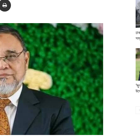
ঢাক
সম্
‘জু
উদ্