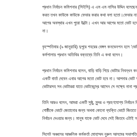
প্রধান নির্বাচন কমিশনার (সিইসি) এ এম এম নাসির উদ্দিন বলেছ
করত তখন কাউকে কাউকে ফেভার করার কথা বলা হতো।ফেভার না
আগের অবস্থার এখন পুরো উল্টো। এখন আর আগের মতো ভোট হবে 
না।
বৃহস্পতিবার (৯ জানুয়ারি) দুপুরে শহরের বেঙ্গল কনভেনশন হলে ‘ভোটা
কর্মশালায় প্রধান অতিথির বক্তব্যে তিনি এ কথা বলেন।
প্রধান নির্বাচন কমিশনার বলেন, বাড়ি বাড়ি গিয়ে ভোটার নিবন্ধন 
একটি বার্তা দেবেন এবার আগের মতো ভোট হবে না। আপনার ভোট আপন
ভোটারসহ সব ভোটাররা যাতে ভোটকেন্দ্রে আসেন সে লক্ষ্যে নানা প্
তিনি আরও বলেন, আমরা একটি সুষ্ঠু, সুন্দর ও গ্রহণযোগ্য নির্বাচ
গোষ্ঠীকে ভোটে জেতানোর জন্য অথবা কোনো ব্যক্তি ভোটে জিততে না
নির্বাচন দেওয়ার জন্য। মানুষ যাকে ভোট দেবে সেই জিতবে এটাই 
সিলেট অঞ্চলের আঞ্চলিক কর্মকর্তা মোহাম্মদ নুরুল আলমের সভাপতি