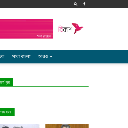
তিক
সারা বাংলা
আরও
জনপ্রিয়
গরম খবর