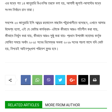
এর মধ্যে গত ১৪ জানুয়ারি বিএনপির তরফে বলা হয়, আগামী জুলাই-আগস্টের মধ্যে
সংসদ নির্বাচন চান তারা।
সবশেষ ২৩ জানুয়ারি ইসি আব্দুর রহমানেল মাছউদ পটুয়াখালীতে বলেছেন, এখানে আসার
উদ্দেশ্য হলো, এই যে ভোটার কার্যক্রম- এটাকে কীভাবে আরও গতিশীল করা যায়,
কীভাবে নির্ভুল করা যায়, কীভাবে আরও সুষ্ঠু করা যায়- প্রধান উপদেষ্টা মহোদয় কর্তৃক
ঘোষিত সময়ে অর্থাৎ ২০২৫ সনের ডিসেম্বর অথবা ২০২৬ সনের পয়লা মাসে যদি ভোট
হয়, নিশ্চয়ই আইনশৃঙ্খলা পরিবেশ সুন্দর হবে।
RELATED ARTICLES
MORE FROM AUTHOR