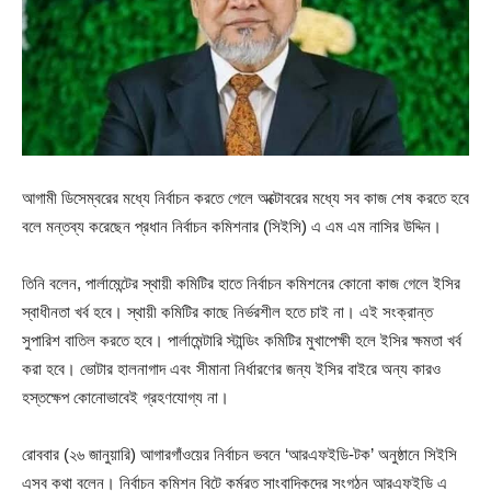
আগামী ডিসেম্বরের মধ্যে নির্বাচন করতে গেলে অক্টোবরের মধ্যে সব কাজ শেষ করতে হবে
বলে মন্তব্য করেছেন প্রধান নির্বাচন কমিশনার (সিইসি) এ এম এম নাসির উদ্দিন।
তিনি বলেন, পার্লামেন্টের স্থায়ী কমিটির হাতে নির্বাচন কমিশনের কোনো কাজ গেলে ইসির
স্বাধীনতা খর্ব হবে। স্থায়ী কমিটির কাছে নির্ভরশীল হতে চাই না। এই সংক্রান্ত
সুপারিশ বাতিল করতে হবে। পার্লামেন্টারি স্টান্ডিং কমিটির মুখাপেক্ষী হলে ইসির ক্ষমতা খর্ব
করা হবে। ভোটার হালনাগাদ এবং সীমানা নির্ধারণের জন্য ইসির বাইরে অন্য কারও
হস্তক্ষেপ কোনোভাবেই গ্রহণযোগ্য না।
রোববার (২৬ জানুয়ারি) আগারগাঁওয়ের নির্বাচন ভবনে ‘আরএফইডি-টক’ অনুষ্ঠানে সিইসি
এসব কথা বলেন। নির্বাচন কমিশন বিটে কর্মরত সাংবাদিকদের সংগঠন আরএফইডি এ