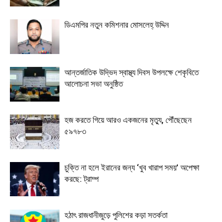
ডিএমপির নতুন কমিশনার মোসলেহ্ উদ্দিন
আন্তর্জাতিক উদ্ভিদ স্বাস্থ্য দিবস উপলক্ষে শেকৃবিতে
আলোচনা সভা অনুষ্ঠিত
হজ করতে গিয়ে আরও একজনের মৃত্যু, পৌঁছেছেন
৫৯৭৮৩
চুক্তি না হলে ইরানের জন্য ‘খুব খারাপ সময়’ অপেক্ষা
করছে: ট্রাম্প
হঠাৎ রাজধানীজুড়ে পুলিশের কড়া সতর্কতা