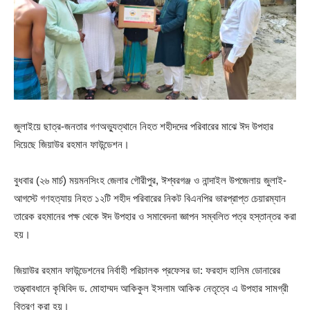
জুলাইয়ে ছাত্র-জনতার গণঅভ্যুত্থানে নিহত শহীদদের পরিবারের মাঝে ঈদ উপহার
দিয়েছে জিয়াউর রহমান ফাউন্ডেশন।
বুধবার (২৬ মার্চ) ময়মনসিংহ জেলার গৌরীপুর, ঈশ্বরগঞ্জ ও নান্দাইল উপজেলায় জুলাই-
আগস্টে গণহত্যায় নিহত ১২টি শহীদ পরিবারের নিকট বিএনপির ভারপ্রাপ্ত চেয়ারম্যান
তারেক রহমানের পক্ষ থেকে ঈদ উপহার ও সমাবেদনা জ্ঞাপন সম্বলিত পত্র হস্তান্তর করা
হয়।
জিয়াউর রহমান ফাউন্ডেশনের নির্বাহী পরিচালক প্রফেসর ডা: ফরহাদ হালিম ডোনারের
তত্ত্বাবধানে কৃষিবিদ ড. মোহাম্মদ আকিকুল ইসলাম আকিক নেতৃত্বে এ উপহার সামগ্রী
বিতরণ করা হয়।