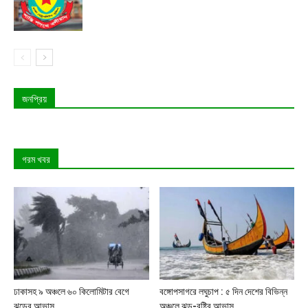
জনপ্রিয়
গরম খবর
ঢাকাসহ ৯ অঞ্চলে ৬০ কিলোমিটার বেগে
বঙ্গোপসাগরে লঘুচাপ : ৫ দিন দেশের বিভিন্ন
ঝড়ের আভাস
অঞ্চলে ঝড়-বৃষ্টির আভাস