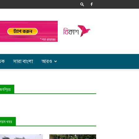
তিক
সারা বাংলা
আরও
জনপ্রিয়
গরম খবর