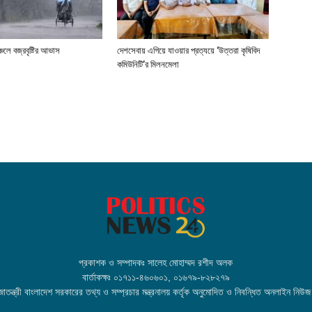
্চলে বজ্রবৃষ্টির আভাস
দেশসেবায় এগিয়ে যাওয়ার প্রত্যয়ে ‘উত্তরা কৃষিবিদ
কমিউনিটি’র মিলনমেলা
প্রকাশক ও সম্পাদকঃ সালেহ মোহাম্মদ রশীদ অলক
বার্তাকক্ষঃ ০১৭১১-৪৬০৬০১, ০১৬৭৯-৮২৮২৭৯
তন্ত্রী বাংলাদেশ সরকারের তথ্য ও সম্প্রচার মন্ত্রনালয় কর্তৃক অনুমোদিত ও নিবন্ধিত অনলাইন নিউজ