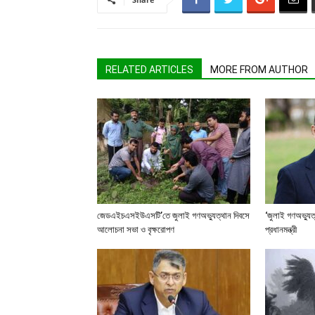
RELATED ARTICLES
MORE FROM AUTHOR
জেডএইচএসইউএসটি’তে জুলাই গণঅভ্যুত্থান দিবসে
‘জুলাই গণঅভ্যুত
আলোচনা সভা ও বৃক্ষরোপণ
প্রধানমন্ত্রী