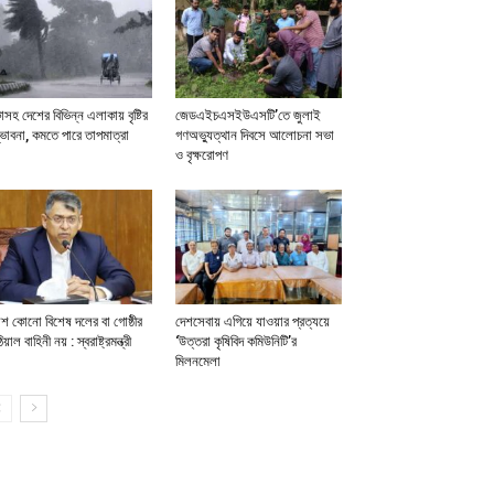
াসহ দেশের বিভিন্ন এলাকায় বৃষ্টির
জেডএইচএসইউএসটি’তে জুলাই
ভাবনা, কমতে পারে তাপমাত্রা
গণঅভ্যুত্থান দিবসে আলোচনা সভা
ও বৃক্ষরোপণ
িশ কোনো বিশেষ দলের বা গোষ্ঠীর
দেশসেবায় এগিয়ে যাওয়ার প্রত্যয়ে
িয়াল বাহিনী নয় : স্বরাষ্ট্রমন্ত্রী
‘উত্তরা কৃষিবিদ কমিউনিটি’র
মিলনমেলা