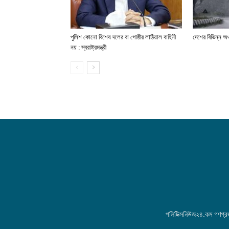
পুলিশ কোনো বিশেষ দলের বা গোষ্ঠীর লাঠিয়াল বাহিনী
দেশের বিভিন্ন অঞ
নয় : স্বরাষ্ট্রমন্ত্রী
পলিটিক্সনিউজ২৪.কম গণপ্রজা