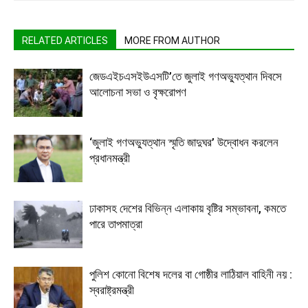
RELATED ARTICLES
MORE FROM AUTHOR
জেডএইচএসইউএসটি’তে জুলাই গণঅভ্যুত্থান দিবসে
আলোচনা সভা ও বৃক্ষরোপণ
‘জুলাই গণঅভ্যুত্থান স্মৃতি জাদুঘর’ উদ্বোধন করলেন
প্রধানমন্ত্রী
ঢাকাসহ দেশের বিভিন্ন এলাকায় বৃষ্টির সম্ভাবনা, কমতে
পারে তাপমাত্রা
পুলিশ কোনো বিশেষ দলের বা গোষ্ঠীর লাঠিয়াল বাহিনী নয় :
স্বরাষ্ট্রমন্ত্রী