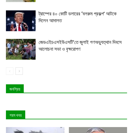
ট্রাম্পের ৪০ কোটি ডলারের ‘বলরুম প্রকল্প’ আটকে
দিলেন আদালত
জেডএইচএসইউএসটি’তে জুলাই গণঅভ্যুত্থান দিবসে
আলোচনা সভা ও বৃক্ষরোপণ
জনপ্রিয়
গরম খবর