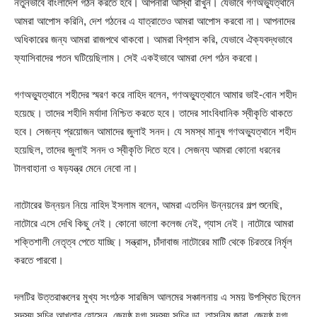
নতুনভাবে বাংলাদেশ গঠন করতে হবে। আপনারা আস্থা রাখুন। যেভাবে গণঅভ্যুত্থানে
আমরা আপোস করিনি, দেশ গঠনের এ যাত্রাতেও আমরা আপোস করবো না। আপনাদের
অধিকারের জন্য আমরা রাজপথে থাকবো। আমরা বিশ্বাস করি, যেভাবে ঐক্যবদ্ধভাবে
ফ্যাসিবাদের পতন ঘটিয়েছিলাম। সেই একইভাবে আমরা দেশ গঠন করবো।
‎গণঅভ্যুত্থানে শহীদের স্মরণ করে নাহিদ বলেন, গণঅভ্যুত্থানে আমার ভাই-বোন শহীদ
হয়েছে। তাদের শহীদি মর্যাদা নিশ্চিত করতে হবে। তাদের সাংবিধানিক স্বীকৃতি থাকতে
হবে। সেজন্য প্রয়োজন আমাদের জুলাই সনদ। যে সমস্থ মানুষ গণঅভ্যুত্থানে শহীদ
হয়েছিল, তাদের জুলাই সনদ ও স্বীকৃতি দিতে হবে। সেজন্য আমরা কোনো ধরনের
টালবাহানা ও ষড়যন্ত্র মেনে নেবো না।
‎নাটোরের উন্নয়ন নিয়ে নাহিদ ইসলাম বলেন, আমরা এতদিন উন্নয়নের গল্প শুনেছি,
নাটোরে এসে দেখি কিছু নেই। কোনো ভালো কলেজ নেই, গ্যাস নেই। নাটোরে আমরা
শক্তিশালী নেতৃত্ব পেতে যাচ্ছি। সন্ত্রাস, চাঁদাবাজ নাটোরের মাটি থেকে চিরতরে নির্মৃল
করতে পারবো।
‎দলটির উত্তরাঞ্চলের মুখ্য সংগঠক সারজিস আলমের সঞ্চালনায় এ সময় উপস্থিত ছিলেন
সদস্য সচিব আখতার হোসেন, জ্যেষ্ঠ যুগ্ম সদস্য সচিব ডা. তাসনিম জারা, জ্যেষ্ঠ যুগ্ম