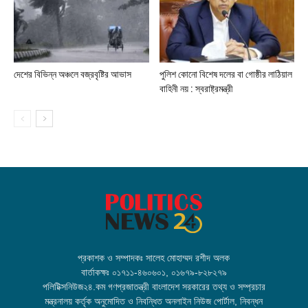
দেশের বিভিন্ন অঞ্চলে বজ্রবৃষ্টির আভাস
পুলিশ কোনো বিশেষ দলের বা গোষ্ঠীর লাঠিয়াল
বাহিনী নয় : স্বরাষ্ট্রমন্ত্রী
প্রকাশক ও সম্পাদকঃ সালেহ মোহাম্মদ রশীদ অলক
বার্তাকক্ষঃ ০১৭১১-৪৬০৬০১, ০১৬৭৯-৮২৮২৭৯
পলিটিক্সনিউজ২৪.কম গণপ্রজাতন্ত্রী বাংলাদেশ সরকারের তথ্য ও সম্প্রচার
মন্ত্রনালয় কর্তৃক অনুমোদিত ও নিবন্ধিত অনলাইন নিউজ পোর্টাল, নিবন্ধন