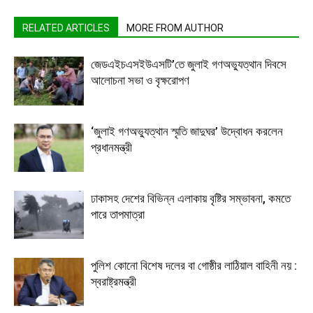
RELATED ARTICLES
MORE FROM AUTHOR
জেডএইচএসইউএসটি’তে জুলাই গণঅভ্যুত্থান দিবসে
আলোচনা সভা ও বৃক্ষরোপণ
‘জুলাই গণঅভ্যুত্থান স্মৃতি জাদুঘর’ উদ্বোধন করলেন
প্রধানমন্ত্রী
ঢাকাসহ দেশের বিভিন্ন এলাকায় বৃষ্টির সম্ভাবনা, কমতে
পারে তাপমাত্রা
পুলিশ কোনো বিশেষ দলের বা গোষ্ঠীর লাঠিয়াল বাহিনী নয় :
স্বরাষ্ট্রমন্ত্রী