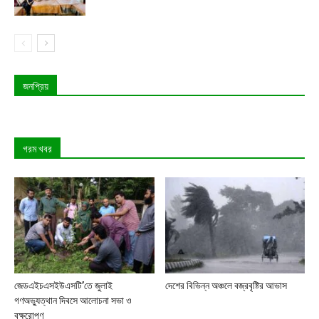
জনপ্রিয়
গরম খবর
জেডএইচএসইউএসটি’তে জুলাই
দেশের বিভিন্ন অঞ্চলে বজ্রবৃষ্টির আভাস
গণঅভ্যুত্থান দিবসে আলোচনা সভা ও
বৃক্ষরোপণ