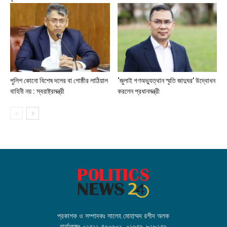
পুলিশ কোনো বিশেষ দলের বা গোষ্ঠীর লাঠিয়াল
‘জুলাই গণঅভ্যুত্থান স্মৃতি জাদুঘর’ উদ্বোধন
বাহিনী নয় : স্বরাষ্ট্রমন্ত্রী
করলেন প্রধানমন্ত্রী
প্রকাশক ও সম্পাদকঃ সালেহ মোহাম্মদ রশীদ অলক
বার্তাকক্ষঃ ০১৭১১-৪৬০৬০১, ০১৬৭৯-৮২৮২৭৯