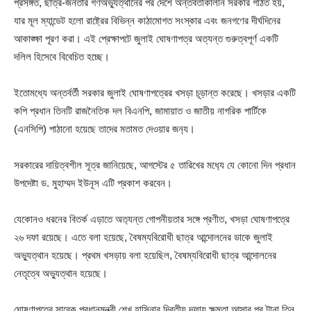
প্রসঙ্গত, ছাত্র-জনতার গণঅভ্যুত্থানের পর দেশে অন্তর্বর্তীকালীন সরকার গঠিত হয়,
যার মূল ম্যান্ডেট হলো রাষ্ট্রের বিভিন্ন কাঠামোগত সংস্কার এবং জনগণের দীর্ঘদিনের
আকাঙ্ক্ষা পূরণ করা। এই প্রেক্ষাপটে জুলাই ঘোষণাপত্র অত্যন্ত গুরুত্বপূর্ণ একটি
দলিল হিসেবে বিবেচিত হচ্ছে।
ইতোমধ্যে অন্তর্বর্তী সরকার জুলাই ঘোষণাপত্রের খসড়া চূড়ান্ত করেছে। খসড়ার একটি
কপি প্রধান তিনটি রাজনৈতিক দল বিএনপি, জামায়াত ও জাতীয় নাগরিক পার্টিকে
(এনসিপি) পাঠানো হয়েছে তাদের মতামত দেওয়ার জন‍্য।
সরকারের দায়িত্বশীল সূত্র জানিয়েছে, আগস্টের ৫ তারিখের মধ‍্যে যে কোনো দিন প্রধান
উপদেষ্টা ড. মুহাম্মদ ইউনূস এটি প্রকাশ করবেন।
যেকোনও ধরনের বিতর্ক এড়াতে অত‍্যন্ত গোপনীয়তার সঙ্গে প্রণীত, খসড়া ঘোষণাপত্রে
২৬ দফা রয়েছে। এতে বলা হয়েছে, বৈষম্যবিরোধী ছাত্র আন্দোলনের ডাকে জুলাই
অভ্যুত্থান হয়েছে। প্রথম খসড়ায় বলা হয়েছিল, বৈষম্যবিরোধী ছাত্র আন্দোলনের
নেতৃত্বে অভ্যুত্থান হয়েছে।
ঘোষণাপত্রে সাবেক প্রধানমন্ত্রী শেখ হাসিনার দ্বিতীয় দফায় ক্ষমতা আসার পর টানা তিন