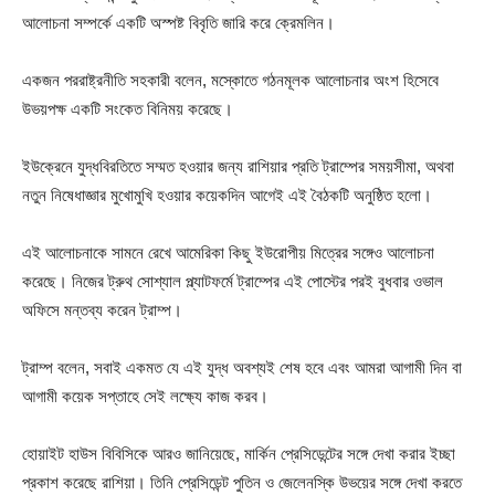
আলোচনা সম্পর্কে একটি অস্পষ্ট বিবৃতি জারি করে ক্রেমলিন।
একজন পররাষ্ট্রনীতি সহকারী বলেন, মস্কোতে গঠনমূলক আলোচনার অংশ হিসেবে
উভয়পক্ষ একটি সংকেত বিনিময় করেছে।
ইউক্রেনে যুদ্ধবিরতিতে সম্মত হওয়ার জন্য রাশিয়ার প্রতি ট্রাম্পের সময়সীমা, অথবা
নতুন নিষেধাজ্ঞার মুখোমুখি হওয়ার কয়েকদিন আগেই এই বৈঠকটি অনুষ্ঠিত হলো।
এই আলোচনাকে সামনে রেখে আমেরিকা কিছু ইউরোপীয় মিত্রের সঙ্গেও আলোচনা
করেছে। নিজের ট্রুথ সোশ্যাল প্ল্যাটফর্মে ট্রাম্পের এই পোস্টের পরই বুধবার ওভাল
অফিসে মন্তব্য করেন ট্রাম্প।
ট্রাম্প বলেন, সবাই একমত যে এই যুদ্ধ অবশ্যই শেষ হবে এবং আমরা আগামী দিন বা
আগামী কয়েক সপ্তাহে সেই লক্ষ্যে কাজ করব।
হোয়াইট হাউস বিবিসিকে আরও জানিয়েছে, মার্কিন প্রেসিডেন্টের সঙ্গে দেখা করার ইচ্ছা
প্রকাশ করেছে রাশিয়া। তিনি প্রেসিডেন্ট পুতিন ও জেলেনস্কি উভয়ের সঙ্গে দেখা করতে