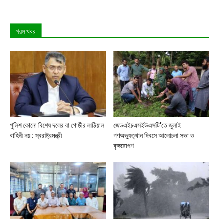
গরম খবর
পুলিশ কোনো বিশেষ দলের বা গোষ্ঠীর লাঠিয়াল
জেডএইচএসইউএসটি’তে জুলাই
বাহিনী নয় : স্বরাষ্ট্রমন্ত্রী
গণঅভ্যুত্থান দিবসে আলোচনা সভা ও
বৃক্ষরোপণ