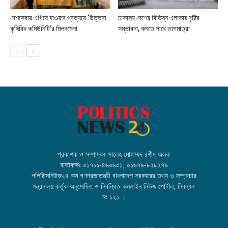
দেশসেবায় এগিয়ে যাওয়ার প্রত্যয়ে ‘উত্তরা
ঢাকাসহ দেশের বিভিন্ন এলাকায় বৃষ্টির
কৃষিবিদ কমিউনিটি’র মিলনমেলা
সম্ভাবনা, কমতে পারে তাপমাত্রা
প্রকাশক ও সম্পাদকঃ সালেহ মোহাম্মদ রশীদ অলক
বার্তাকক্ষঃ ০১৭১১-৪৬০৬০১, ০১৬৭৯-৮২৮২৭৯
পলিটিক্সনিউজ২৪.কম গণপ্রজাতন্ত্রী বাংলাদেশ সরকারের তথ্য ও সম্প্রচার
মন্ত্রনালয় কর্তৃক অনুমোদিত ও নিবন্ধিত অনলাইন নিউজ পোর্টাল, নিবন্ধন
নং ১২১ ।