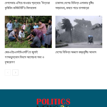
দেশসেবায় এগিয়ে যাওয়ার প্রত্যয়ে ‘উত্তরা
ঢাকাসহ দেশের বিভিন্ন এলাকায় বৃষ্টির
কৃষিবিদ কমিউনিটি’র মিলনমেলা
সম্ভাবনা, কমতে পারে তাপমাত্রা
জেডএইচএসইউএসটি’তে জুলাই
দেশের বিভিন্ন অঞ্চলে বজ্রবৃষ্টির আভাস
গণঅভ্যুত্থান দিবসে আলোচনা সভা ও
বৃক্ষরোপণ