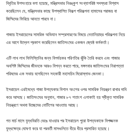
বিবৃতির উপসংহারে বলা হয়েছে, মন্ত্রিসভার নিরঙ্কুশ সংখ্যাগরিষ্ঠ সদস্যরা বিশ্বাস
করেছিলেন যে, মন্ত্রিসভার কাছে উপস্থাপিত বিকল্প পরিকল্পনা হামাসের পরাজয় বা
জিম্মিদের ফিরিয়ে আনতে পারবে না।
গাজায় ইসরায়েলের সামরিক অভিযান সম্প্রসারণের বিষয়ে নেতানিয়াহুর পরিকল্পনা নিয়ে
এর আগে উদ্বেগ প্রকাশ করেছিলেন জাতিসংঘের একজন জ্যেষ্ঠ কর্মকর্তা।
এটি লাখ লাখ ফিলিস্তিনির জন্য বিপর্যয়কর পরিণতির ঝুঁকি তৈরি করবে এবং গাজার
অবশিষ্ট জিম্মিদের জীবনকে আরও বিপন্ন করতে পারে, মঙ্গলবার জাতিসংঘের নিরাপত্তা
পরিষদের এক সভায় বলেছিলেন সহকারী মহাসচিব মিরোস্লাভ জেনকা।
ইসরায়েল এরইমধ্যে গাজা উপত্যকার বিশাল অংশের ওপর সামরিক নিয়ন্ত্রণ রাখার দাবি
করে আসছে। জাতিসংঘের অনুমান, গাজার ৮৭ শতাংশ এলাকাই হয় স্বীকৃত সামরিক
নিয়ন্ত্রণে অথবা উচ্ছেদের নোটিশের আওতায় আছে।
গত মার্চ মাসে যুদ্ধবিরতি ভেঙে যাওয়ার পর ইসরায়েল পুরো উপত্যকাকে বিপজ্জনক
যুদ্ধক্ষেত্র ঘোষণা করে যা পরবর্তী মাসগুলিতে ধীরে ধীরে প্রসারিত হয়েছে।