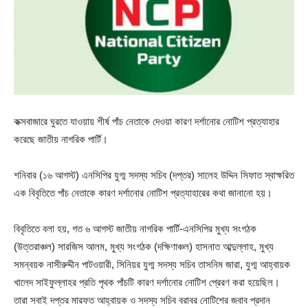
কক্সবাজারে ঘুরতে যাওয়ায় শীর্ষ পাঁচ নেতাকে দেওয়া কারণ দর্শানোর নোটিশ প্রত্যাহার
করেছে জাতীয় নাগরিক পার্টি।
শনিবার (১৬ আগস্ট) এনসিপির যুগ্ম সদস্য সচিব (দপ্তর) সালেহ উদ্দিন সিফাত স্বাক্ষরিত
এক বিবৃতিতে পাঁচ নেতাকে কারণ দর্শানোর নোটিশ প্রত্যাহারের কথা জানানো হয়।
বিবৃতিতে বলা হয়, গত ৬ আগস্ট জাতীয় নাগরিক পার্টি-এনসিপির মুখ্য সংগঠক
(উত্তরাঞ্চল) সারজিস আলম, মুখ্য সংগঠক (দক্ষিণাঞ্চল) হাসনাত আব্দুল্লাহ, মুখ্য
সমন্বয়ক নাসীরুদ্দীন পাটওয়ারী, সিনিয়র যুগ্ম সদস্য সচিব তাসনিম জারা, যুগ্ম আহ্বায়ক
খালেদ সাইফুল্লাহর প্রতি পৃথক পাঁচটি কারণ দর্শানোর নোটিশ প্রেরণ করা হয়েছিল।
তারা সবাই দপ্তর মারফত আহ্বায়ক ও সদস্য সচিব বরাবর নোটিশের জবাব প্রদান