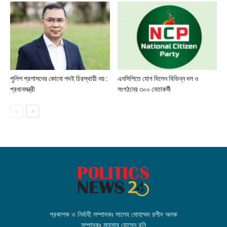
পুলিশ প্রশাসনের কোনো পদই চিরস্থায়ী নয় :
এনসিপিতে যোগ দিলেন বিভিন্ন দল ও
প্রধানমন্ত্রী
সংগঠনের ৩০০ নেতাকর্মী
প্রকাশক ও নির্বাহী সম্পাদকঃ সালেহ মোহাম্মদ রশীদ অলক
সম্পাদকঃ মাহসাব হোসেন রনি