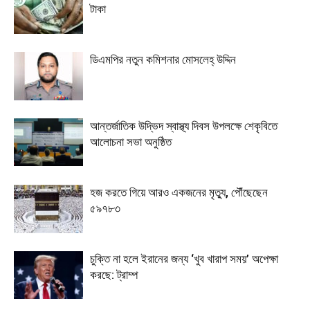
টাকা
ডিএমপির নতুন কমিশনার মোসলেহ্ উদ্দিন
আন্তর্জাতিক উদ্ভিদ স্বাস্থ্য দিবস উপলক্ষে শেকৃবিতে
আলোচনা সভা অনুষ্ঠিত
হজ করতে গিয়ে আরও একজনের মৃত্যু, পৌঁছেছেন
৫৯৭৮৩
চুক্তি না হলে ইরানের জন্য ‘খুব খারাপ সময়’ অপেক্ষা
করছে: ট্রাম্প