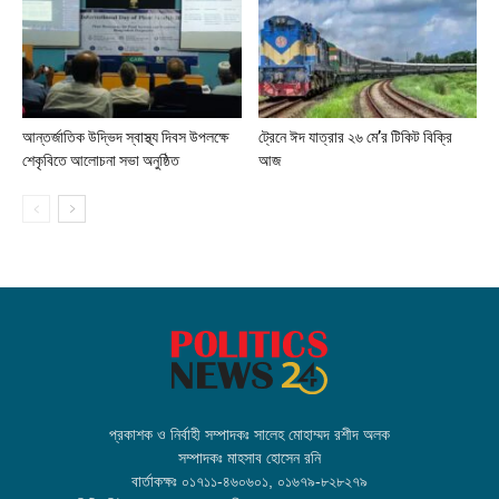
আন্তর্জাতিক উদ্ভিদ স্বাস্থ্য দিবস উপলক্ষে
ট্রেনে ঈদ যাত্রার ২৬ মে’র টিকিট বিক্রি
শেকৃবিতে আলোচনা সভা অনুষ্ঠিত
আজ
প্রকাশক ও নির্বাহী সম্পাদকঃ সালেহ মোহাম্মদ রশীদ অলক
সম্পাদকঃ মাহসাব হোসেন রনি
বার্তাকক্ষঃ ০১৭১১-৪৬০৬০১, ০১৬৭৯-৮২৮২৭৯