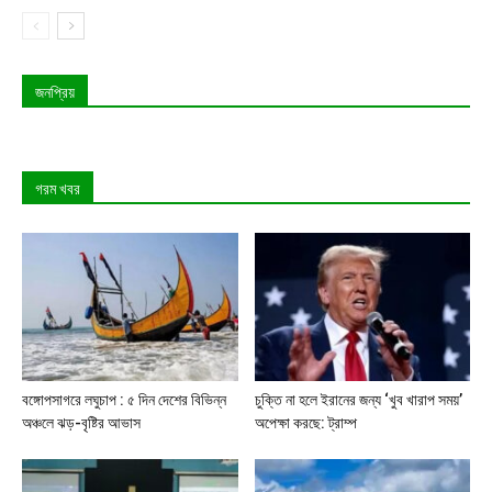
জনপ্রিয়
গরম খবর
বঙ্গোপসাগরে লঘুচাপ : ৫ দিন দেশের বিভিন্ন
চুক্তি না হলে ইরানের জন্য ‘খুব খারাপ সময়’
অঞ্চলে ঝড়-বৃষ্টির আভাস
অপেক্ষা করছে: ট্রাম্প