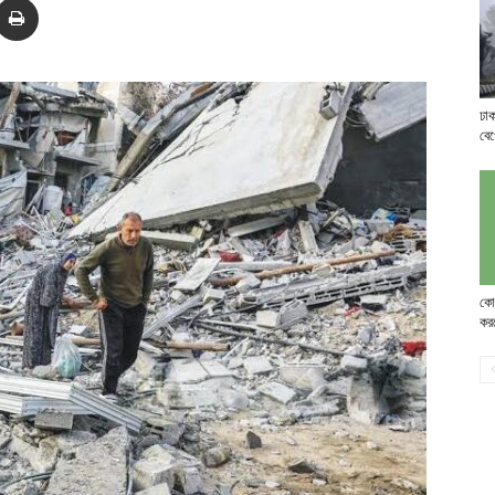
ঢা
বে
কোর
কর