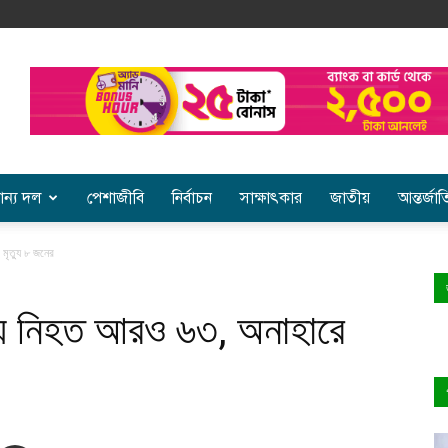
ান্য দল
পেশাজীবি
নির্বাচন
সাক্ষাৎকার
জাতীয়
আন্তর্জা
মৃত্যু ৮ জনের
ায় নিহত আরও ৬৩, অনাহারে