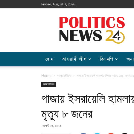
Friday, August 7, 2026
Politics
News
হোম
আওয়ামী লীগ
বিএনপি
অন্য
Home
আন্তর্জাতিক
গাজায় ইসরায়েলি হামলায় নিহত আরও ৬৩, অনাহারে 
আন্তর্জাতিক
গাজায় ইসরায়েলি হামল
মৃত্যু ৮ জনের
আগস্ট ২৪, ২০২৫