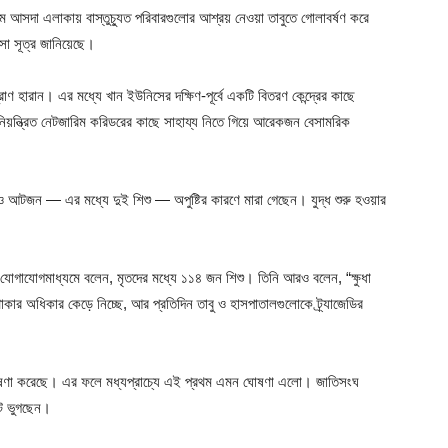
ে আসদা এলাকায় বাস্তুচ্যুত পরিবারগুলোর আশ্রয় নেওয়া তাবুতে গোলাবর্ষণ করে
া সূত্র জানিয়েছে।
ণ হারান। এর মধ্যে খান ইউনিসের দক্ষিণ-পূর্বে একটি বিতরণ কেন্দ্রের কাছে
ন্ত্রিত নেটজারিম করিডরের কাছে সাহায্য নিতে গিয়ে আরেকজন বেসামরিক
 আরও আটজন — এর মধ্যে দুই শিশু — অপুষ্টির কারণে মারা গেছেন। যুদ্ধ শুরু হওয়ার
িক যোগাযোগমাধ্যমে বলেন, মৃতদের মধ্যে ১১৪ জন শিশু। তিনি আরও বলেন, “ক্ষুধা
ে থাকার অধিকার কেড়ে নিচ্ছে, আর প্রতিদিন তাবু ও হাসপাতালগুলোকে ট্র্যাজেডির
ষ ঘোষণা করেছে। এর ফলে মধ্যপ্রাচ্যে এই প্রথম এমন ঘোষণা এলো। জাতিসংঘ
টে ভুগছেন।