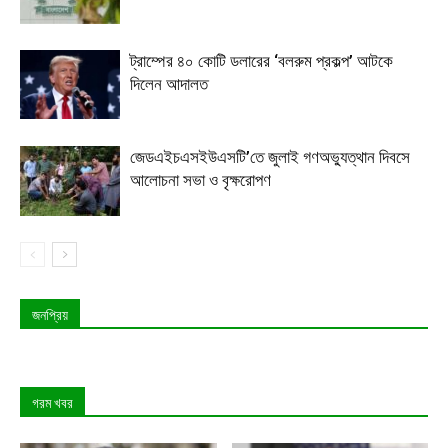
ট্রাম্পের ৪০ কোটি ডলারের ‘বলরুম প্রকল্প’ আটকে
দিলেন আদালত
জেডএইচএসইউএসটি’তে জুলাই গণঅভ্যুত্থান দিবসে
আলোচনা সভা ও বৃক্ষরোপণ
জনপ্রিয়
গরম খবর