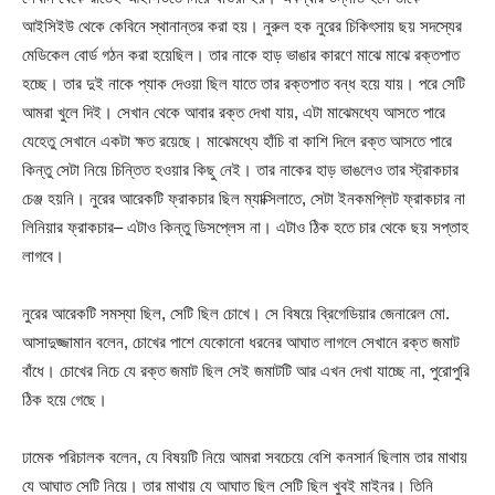
আইসিইউ থেকে কেবিনে স্থানান্তর করা হয়। নুরুল হক নুরের চিকিৎসায় ছয় সদস্যের
মেডিকেল বোর্ড গঠন করা হয়েছিল। তার নাকে হাড় ভাঙার কারণে মাঝে মাঝে রক্তপাত
হচ্ছে। তার দুই নাকে প্যাক দেওয়া ছিল যাতে তার রক্তপাত বন্ধ হয়ে যায়। পরে সেটি
আমরা খুলে দিই। সেখান থেকে আবার রক্ত দেখা যায়, এটা মাঝেমধ্যে আসতে পারে
যেহেতু সেখানে একটা ক্ষত রয়েছে। মাঝেমধ্যে হাঁচি বা কাশি দিলে রক্ত আসতে পারে
কিন্তু সেটা নিয়ে চিন্তিত হওয়ার কিছু নেই। তার নাকের হাড় ভাঙলেও তার স্ট্রাকচার
চেঞ্জ হয়নি। নুরের আরেকটি ফ্রাকচার ছিল ম্যাক্সিলাতে, সেটা ইনকমপ্লিট ফ্রাকচার না
লিনিয়ার ফ্রাকচার– এটাও কিন্তু ডিসপ্লেস না। এটাও ঠিক হতে চার থেকে ছয় সপ্তাহ
লাগবে।
নুরের আরেকটি সমস্যা ছিল, সেটি ছিল চোখে। সে বিষয়ে ব্রিগেডিয়ার জেনারেল মো.
আসাদুজ্জামান বলেন, চোখের পাশে যেকোনো ধরনের আঘাত লাগলে সেখানে রক্ত জমাট
বাঁধে। চোখের নিচে যে রক্ত জমাট ছিল সেই জমাটটি আর এখন দেখা যাচ্ছে না, পুরোপুরি
ঠিক হয়ে গেছে।
ঢামেক পরিচালক বলেন, যে বিষয়টি নিয়ে আমরা সবচেয়ে বেশি কনসার্ন ছিলাম তার মাথায়
যে আঘাত সেটি নিয়ে। তার মাথায় যে আঘাত ছিল সেটি ছিল খুবই মাইনর। তিনি