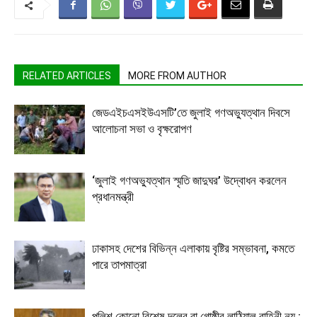
RELATED ARTICLES
MORE FROM AUTHOR
জেডএইচএসইউএসটি’তে জুলাই গণঅভ্যুত্থান দিবসে
আলোচনা সভা ও বৃক্ষরোপণ
‘জুলাই গণঅভ্যুত্থান স্মৃতি জাদুঘর’ উদ্বোধন করলেন
প্রধানমন্ত্রী
ঢাকাসহ দেশের বিভিন্ন এলাকায় বৃষ্টির সম্ভাবনা, কমতে
পারে তাপমাত্রা
পুলিশ কোনো বিশেষ দলের বা গোষ্ঠীর লাঠিয়াল বাহিনী নয় :