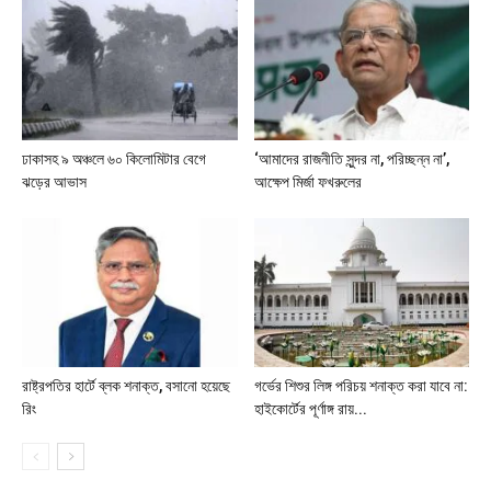
ঢাকাসহ ৯ অঞ্চলে ৬০ কিলোমিটার বেগে
‘আমাদের রাজনীতি সুন্দর না, পরিচ্ছন্ন না’,
ঝড়ের আভাস
আক্ষেপ মির্জা ফখরুলের
রাষ্ট্রপতির হার্টে ব্লক শনাক্ত, বসানো হয়েছে
গর্ভের শিশুর লিঙ্গ পরিচয় শনাক্ত করা যাবে না:
রিং
হাইকোর্টের পূর্ণাঙ্গ রায়...