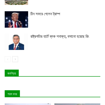
চীন সফরে গেলেন ট্রাম্প
রাষ্ট্রপতির হার্টে ব্লক শনাক্ত, বসানো হয়েছে রিং
জনপ্রিয়
গরম খবর