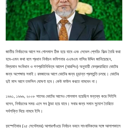
জাতীয় নির্বাচনের আগে সব গোলমাল ঠিক হয়ে যাবে এবং লেভেল প্লেয়িং ফিল্ড তৈরি করা
হবে-এমন কথা বলে প্রধান নির্বাচন কমিশনার এএমএম নাসির উদ্দিন জানিয়েছেন,
বিদ্যমান সংবিধান ও গণপ্রতিনিধিত্ব আদেশ (আরপিও) অনুযায়ী ফেব্রুয়ারিতে ভোটের
জন্য অপেক্ষায় সবাই। রমজানের আগে ভোটের জন্য চূড়ান্ত প্রস্তুতি চলছে। ভোটের
দুই মাস আগে তফসিল ঘোষণা হবে। কেউ ফাউল করতে নামবেন না।
১৯৯১, ১৯৯৬, ২০০৮ সালের ভোটের আগেও গোলমাল হয়েছিল মন্তব্য করে সিইসি
বলেন, নির্বাচনের সময় এলে সব ঠান্ডা হয়ে যাবে। সবার জন্য সমান সুযোগ তৈরিতে
সর্বশক্তি দিয়ে নামবে ইসি।
বৃহস্পতিবার (২৫ সেপ্টেম্বর) আগারগাঁওয়ে নির্বাচন ভবনে সাংবাদিকদের সঙ্গে আলাপকালে