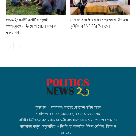
জেডএইচএসইউএসটি’তে জুলাই
দেশসেবায় এগিয়ে যাওয়ার প্রত্যয়ে ‘উত্তরা
গণঅভ্যুত্থান দিবসে আলোচনা সভা ও
কৃষিবিদ কমিউনিটি’র মিলনমেলা
বৃক্ষরোপণ
প্রকাশক ও সম্পাদকঃ সালেহ মোহাম্মদ রশীদ অলক
বার্তাকক্ষঃ ০১৭১১-৪৬০৬০১, ০১৬৭৯-৮২৮২৭৯
পলিটিক্সনিউজ২৪.কম গণপ্রজাতন্ত্রী বাংলাদেশ সরকারের তথ্য ও সম্প্রচার
মন্ত্রনালয় কর্তৃক অনুমোদিত ও নিবন্ধিত অনলাইন নিউজ পোর্টাল, নিবন্ধন
নং ১২১ ।