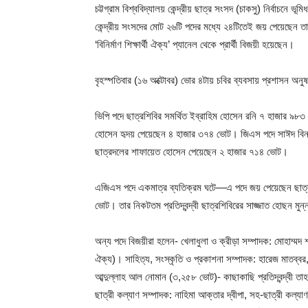
চট্টগ্রাম বিশ্ববিদ্যালয় কেন্দ্রীয় ছাত্র সংসদ (চাকসু) নির্বাচনে ভ
কেন্দ্রীয় সংসদের মোট ২৬টি পদের মধ্যে ২৪টিতেই জয় পেয়েছেন তাদ
‘বিনির্মাণ শিক্ষার্থী ঐক্য’ প্যানেল থেকে প্রার্থী বিজয়ী হয়েছেন।
বৃহস্পতিবার (১৬ অক্টোবর) ভোর ৪টায় চবির ব্যবসায় প্রশাসন অন
ভিপি পদে ছাত্রশিবির সমর্থিত ইব্রাহিম হোসেন রনি ৭ হাজার ৯৮৩ 
হোসেন হৃদয় পেয়েছেন ৪ হাজার ৩৭৪ ভোট। জিএস পদে সাঈদ বিন হাব
ছাত্রদলের শাফায়েত হোসেন পেয়েছেন ২ হাজার ৭১৪ ভোট।
এজিএস পদে একমাত্র ব্যতিক্রম ঘটে—এ পদে জয় পেয়েছেন ছাত্রদ
ভোট। তার নিকটতম প্রতিদ্বন্দ্বী ছাত্রশিবিরের সাজ্জাত হোছন ম
অন্য পদে বিজয়ীরা হলেন- খেলাধুলা ও ক্রীড়া সম্পাদক: মোহাম্মদ শাওন
ঐক্য)। সাহিত্য, সংস্কৃতি ও প্রকাশনা সম্পাদক: হারেজ মাতব্বর
আব্দুল্লাহ আল নোমান (৩,২৫৮ ভোট)- কাছাকাছি প্রতিদ্বন্দ্বী ত
ছাত্রী কল্যাণ সম্পাদক: নাহিমা আক্তার দ্বীপা, সহ-ছাত্রী কল্যাণ