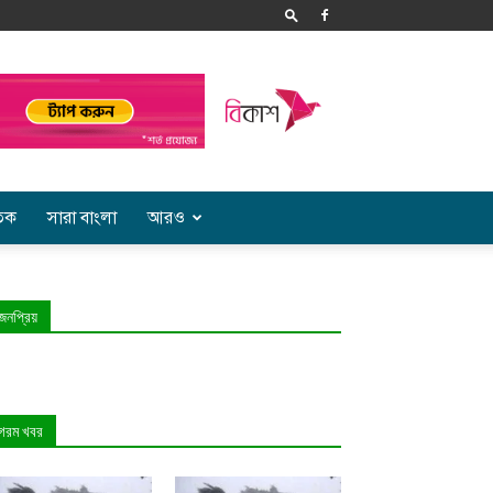
তিক
সারা বাংলা
আরও
জনপ্রিয়
গরম খবর