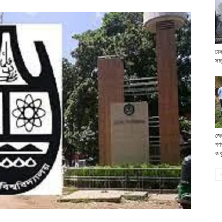
ঢাক
সম্
জে
গণ
ও ব