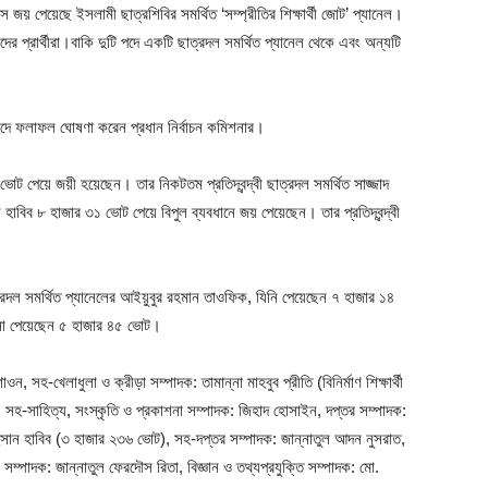
ূমিধস জয় পেয়েছে ইসলামী ছাত্রশিবির সমর্থিত ‘সম্প্রীতির শিক্ষার্থী জোট’ প্যানেল।
ের প্রার্থীরা।বাকি দুটি পদে একটি ছাত্রদল সমর্থিত প্যানেল থেকে এবং অন্যটি
ুষদে ফলাফল ঘোষণা করেন প্রধান নির্বাচন কমিশনার।
ভোট পেয়ে জয়ী হয়েছেন। তার নিকটতম প্রতিদ্বন্দ্বী ছাত্রদল সমর্থিত সাজ্জাদ
িব ৮ হাজার ৩১ ভোট পেয়ে বিপুল ব্যবধানে জয় পেয়েছেন। তার প্রতিদ্বন্দ্বী
ল সমর্থিত প্যানেলের আইয়ুবুর রহমান তাওফিক, যিনি পেয়েছেন ৭ হাজার ১৪
ুন্না পেয়েছেন ৫ হাজার ৪৫ ভোট।
, সহ-খেলাধুলা ও ক্রীড়া সম্পাদক: তামান্না মাহবুব প্রীতি (বিনির্মাণ শিক্ষার্থী
, সহ-সাহিত্য, সংস্কৃতি ও প্রকাশনা সম্পাদক: জিহাদ হোসাইন, দপ্তর সম্পাদক:
াহসান হাবিব (৩ হাজার ২৩৬ ভোট), সহ-দপ্তর সম্পাদক: জান্নাতুল আদন নুসরাত,
 সম্পাদক: জান্নাতুল ফেরদৌস রিতা, বিজ্ঞান ও তথ্যপ্রযুক্তি সম্পাদক: মো.