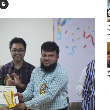
দেশ
‘উত
মি
পুল
লাঠ