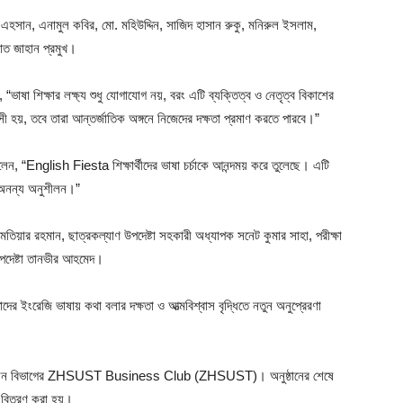
এহসান, এনামুল কবির, মো. মহিউদ্দিন, সাজিদ হাসান রুকু, মনিরুল ইসলাম,
াত জাহান প্রমুখ।
 “ভাষা শিক্ষার লক্ষ্য শুধু যোগাযোগ নয়, বরং এটি ব্যক্তিত্ব ও নেতৃত্ব বিকাশের
শ্বাসী হয়, তবে তারা আন্তর্জাতিক অঙ্গনে নিজেদের দক্ষতা প্রমাণ করতে পারবে।”
ন, “English Fiesta শিক্ষার্থীদের ভাষা চর্চাকে আনন্দময় করে তুলেছে। এটি
ক অনন্য অনুশীলন।”
তিয়ার রহমান, ছাত্রকল্যাণ উপদেষ্টা সহকারী অধ্যাপক সনেট কুমার সাহা, পরীক্ষা
দেষ্টা তানভীর আহমেদ।
াদের ইংরেজি ভাষায় কথা বলার দক্ষতা ও আত্মবিশ্বাস বৃদ্ধিতে নতুন অনুপ্রেরণা
ায় প্রশাসন বিভাগের ZHSUST Business Club (ZHSUST)। অনুষ্ঠানের শেষে
ার বিতরণ করা হয়।