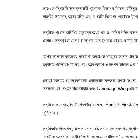
আরও উপস্থিত ছিলেন,ব্যবসায়ী প্রশাসন বিভাগের শিক্ষক আমিমুল 
তানভীর আহমেদ, আব্দুর রহিম এবং ইংরেজি বিভাগের প্রভাষক ইসর
অনুষ্ঠানে প্রধান অতিথির বক্তব্যে অধ্যাপক ড. জসিম উদ্দিন বলেন,
একটি গুরুত্বপূর্ণ মাধ্যম। শিক্ষার্থীরা যদি ইংরেজি ভাষায় আত্মবি
বিশেষ অতিথির বক্তব্যে সহযোগী অধ্যাপক শাহিদুর রহমান খান বলে
শুধুমাত্র প্রতিযোগিতা নয়, বরং আত্মপ্রকাশ ও দলগত কাজের এ
এছাড়া বক্তব্য রাখেন বিভাগের চেয়ারম্যান সহকারী অধ্যাপক মো. ম
নিয়ন্ত্রক মো. মশহুদ উজ-জামান এবং Language Wing-এর উপ
অনুষ্ঠানে অংশগ্রহণকারী শিক্ষার্থীরা জানান, ‘English Fiesta’ ত
জুগিয়েছে।
অনুষ্ঠানটির পরিকল্পনা, বাস্তবায়ন ও সঞ্চালনায় ছিল ব্যবস
বিজয়ী ও অংশগ্রহণকারী শিক্ষার্থীদের মধ্যে সার্টিফিকেট ও পুরস্ক