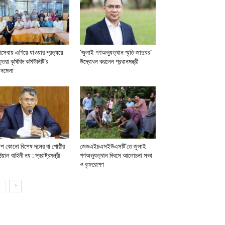
সেবায় এগিয়ে যাওয়ার প্রত্যয়ে
‘জুলাই গণঅভ্যুত্থান স্মৃতি জাদুঘর’
্তরা কৃষিবিদ কমিউনিটি’র
উদ্বোধন করলেন প্রধানমন্ত্রী
লনমেলা
িশ কোনো বিশেষ দলের বা গোষ্ঠীর
জেডএইচএসইউএসটি’তে জুলাই
িয়াল বাহিনী নয় : স্বরাষ্ট্রমন্ত্রী
গণঅভ্যুত্থান দিবসে আলোচনা সভা
ও বৃক্ষরোপণ