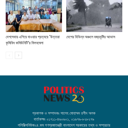
দেশসেবায় এগিয়ে যাওয়ার প্রত্যয়ে ‘উত্তরা
দেশের বিভিন্ন অঞ্চলে বজ্রবৃষ্টির আভাস
কৃষিবিদ কমিউনিটি’র মিলনমেলা
প্রকাশক ও সম্পাদকঃ সালেহ মোহাম্মদ রশীদ অলক
বার্তাকক্ষঃ ০১৭১১-৪৬০৬০১, ০১৬৭৯-৮২৮২৭৯
পলিটিক্সনিউজ২৪.কম গণপ্রজাতন্ত্রী বাংলাদেশ সরকারের তথ্য ও সম্প্রচার