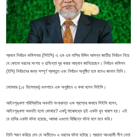
প্রধান নির্বাচন কমিশনার (সিইসি) এ এম এম নাসির উদ্দিন আসন্ন জাতীয় নির্বাচন নিয়ে
যে কোনো ধরনের সংশয় ও দুশ্চিন্তা দূর করার আহ্বান জানিয়েছেন। নির্বাচন কমিশন
(ইসি) নির্বাচনের জন্য সম্পূর্ণ প্রস্তুত এবং নির্বাচন অনুষ্ঠিত হবে বলেও জানান তিনি।
সোমবার (১৫ ডিসেম্বর) গুলশানে এক অনুষ্ঠানে এ কথা বলেন সিইসি।
আইনশৃঙ্খলা পরিস্থিতির অবনতি সংক্রান্ত এক প্রশ্নের জবাবে সিইসি বলেন,
আইনশৃঙ্খলা অবনতি হলো কোথায়? একটু মাঝেমধ্যে দুই একটা খুন খারাপ হয়। এই
যে হাদির একটা ঘটনা হয়েছে, আমরা এগুলো বিচ্ছিন্ন ঘটনা বলে মনে করি।
তিনি স্মরণ করিয়ে দেন যে অতীতেও এ ধরনের ঘটনা ঘটেছে। প্রয়াত আওয়ামী লীগ নেতা