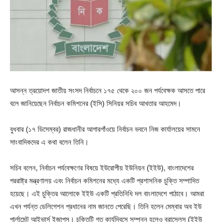
আসন্ন ত্রয়োদশ জাতীয় সংসদ নির্বাচনে ১৭৫ থেকে ২০০ জন পর্যবেক্ষক আসতে পারে
বলে জানিয়েছেন নির্বাচন কমিশনের (ইসি) সিনিয়র সচিব আখতার আহমেদ।
বুধবার (১৭ ডিসেম্বর) রাজধানীর আগারগাঁওয়ে নির্বাচন ভবনে নিজ কার্যালয়ের সামনে
সাংবাদিকদের এ কথা বলেন তিনি।
সচিব বলেন, নির্বাচন পর্যবেক্ষণের বিষয়ে ইউরোপীয় ইউনিয়ন (ইইউ), বাংলাদেশের
পররাষ্ট্র মন্ত্রণালয় এবং নির্বাচন কমিশনের মধ্যে একটি প্রশাসনিক চুক্তি সম্পাদিত
হয়েছে। এই চুক্তির আলোকে ইইউ একটি প্রতিনিধি দল বাংলাদেশে পাঠাবে। আমরা
এখন পর্যন্ত ডেলিগেশন প্রধানের নাম জানতে পেরেছি। তিনি হলেন মেম্বার অব ইউ
পার্লামেন্ট আইভার্স ইজাপস। চুক্তিটি গত কার্যদিবসে সম্পন্ন হলেও ব্রাসেলস (ইইউ