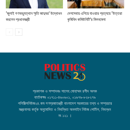
‘জুলাই গণঅভ্যুত্থান স্মৃতি জাদুঘর’ উদ্বোধন
দেশসেবায় এগিয়ে যাওয়ার প্রত্যয়ে ‘উত্তরা
করলেন প্রধানমন্ত্রী
কৃষিবিদ কমিউনিটি’র মিলনমেলা
প্রকাশক ও সম্পাদকঃ সালেহ মোহাম্মদ রশীদ অলক
বার্তাকক্ষঃ ০১৭১১-৪৬০৬০১, ০১৬৭৯-৮২৮২৭৯
পলিটিক্সনিউজ২৪.কম গণপ্রজাতন্ত্রী বাংলাদেশ সরকারের তথ্য ও সম্প্রচার
মন্ত্রনালয় কর্তৃক অনুমোদিত ও নিবন্ধিত অনলাইন নিউজ পোর্টাল, নিবন্ধন
নং ১২১ ।