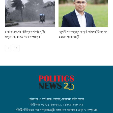
ঢাকাসহ দেশের বিভিন্ন এলাকায় বৃষ্টির
‘জুলাই গণঅভ্যুত্থান স্মৃতি জাদুঘর’ উদ্বোধন
সম্ভাবনা, কমতে পারে তাপমাত্রা
করলেন প্রধানমন্ত্রী
প্রকাশক ও সম্পাদকঃ সালেহ মোহাম্মদ রশীদ অলক
বার্তাকক্ষঃ ০১৭১১-৪৬০৬০১, ০১৬৭৯-৮২৮২৭৯
পলিটিক্সনিউজ২৪.কম গণপ্রজাতন্ত্রী বাংলাদেশ সরকারের তথ্য ও সম্প্রচার