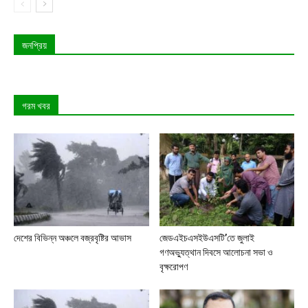
জনপ্রিয়
গরম খবর
দেশের বিভিন্ন অঞ্চলে বজ্রবৃষ্টির আভাস
জেডএইচএসইউএসটি’তে জুলাই
গণঅভ্যুত্থান দিবসে আলোচনা সভা ও
বৃক্ষরোপণ