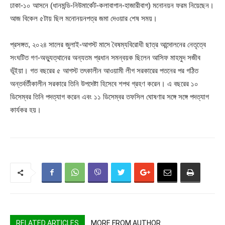
ঢাকা-১০ আসনে (ধানমন্ডি-নিউমার্কেট-কলাবাগান-হাজারীবাগ) মনোনয়ন ফরম নিয়েছেন।
আজ বিকেল ৫টায় ছিল মনোনয়নপত্র জমা দেওয়ার শেষ সময়।
প্রসঙ্গত, ২০২৪ সালের জুলাই-আগস্ট মাসে বৈষম্যবিরোধী ছাত্র আন্দোলনের নেতৃত্বে
সংঘটিত গণ-অভ্যুত্থানের অন্যতম প্রধান সমন্বয়ক ছিলেন আসিফ মাহমুদ সজীব
ভূঁইয়া। গত বছরের ৫ আগস্ট তৎকালীন আওয়ামী লীগ সরকারের পতনের পর গঠিত
অন্তর্বর্তীকালীন সরকারে তিনি উপদেষ্টা হিসেবে শপথ গ্রহণ করেন। এ বছরের ১০
ডিসেম্বর তিনি পদত্যাগ করেন এবং ১১ ডিসেম্বর তফসিল ঘোষণার সঙ্গে সঙ্গে পদত্যাগ
কার্যকর হয়।
RELATED ARTICLES
MORE FROM AUTHOR