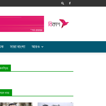
তিক
সারা বাংলা
আরও
জনপ্রিয়
গরম খবর