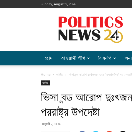
Sunday, August 9, 2026
Politics
News
হোম
আওয়ামী লীগ
বিএনপি
অন্য
Home
জাতীয়
ভিসা বন্ড আরোপ দুঃখজনক, তবে ‘অস্বাভাবিক’ নয় : পররাষ্ট্
জাতীয়
ভিসা বন্ড আরোপ দুঃখজন
পররাষ্ট্র উপদেষ্টা
জানুয়ারি ৮, ২০২৬