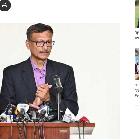
‘জু
উদ্
দেশ
‘উত
মি