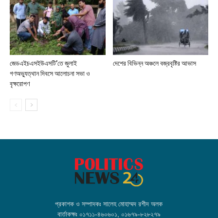
জেডএইচএসইউএসটি’তে জুলাই
দেশের বিভিন্ন অঞ্চলে বজ্রবৃষ্টির আভাস
গণঅভ্যুত্থান দিবসে আলোচনা সভা ও
বৃক্ষরোপণ
প্রকাশক ও সম্পাদকঃ সালেহ মোহাম্মদ রশীদ অলক
বার্তাকক্ষঃ ০১৭১১-৪৬০৬০১, ০১৬৭৯-৮২৮২৭৯