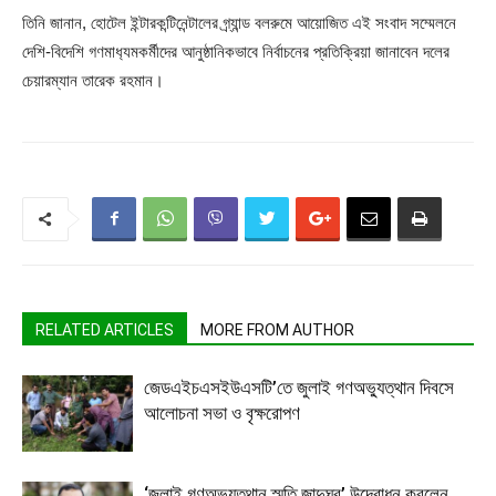
তিনি জানান, হোটেল ইন্টারকন্টিনেন্টালের গ্র্যান্ড বলরুমে আয়োজিত এই সংবাদ সম্মেলনে
দেশি-বিদেশি গণমাধ‍্যমকর্মীদের আনুষ্ঠানিকভাবে নির্বাচনের প্রতিক্রিয়া জানাবেন দলের
চেয়ারম্যান তারেক রহমান।
RELATED ARTICLES
MORE FROM AUTHOR
জেডএইচএসইউএসটি’তে জুলাই গণঅভ্যুত্থান দিবসে
আলোচনা সভা ও বৃক্ষরোপণ
‘জুলাই গণঅভ্যুত্থান স্মৃতি জাদুঘর’ উদ্বোধন করলেন