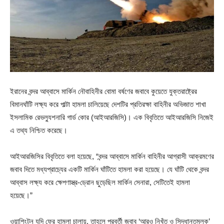
ইরানের বন্দর আব্বাসে মার্কিন নৌবাহিনীর বোমা বর্ষণের জবাবে কুয়েতে যুক্তরাষ্ট্রের
বিমানঘাঁটি লক্ষ্য করে পাল্টা হামলা চালিয়েছে দেশটির প্রতিরক্ষা বাহিনীর অভিজাত শাখা
ইসলামিক রেভল্যুশনারি গার্ড কোর (আইআরজিসি)। এক বিবৃতিতে আইআরজিসি নিজেই
এ তথ্য নিশ্চিত করেছে।
আইআরজিসির বিবৃতিতে বলা হয়েছে, “বন্দর আব্বাসে মার্কিন বাহিনীর আগ্রাসী আক্রমণের
জবাব দিতে মধ্যপ্রাচ্যের একটি মার্কিন ঘাঁটিতে হামলা করা হয়েছে। যে ঘাঁটি থেকে বন্দর
আব্বাস লক্ষ্য করে ক্ষেপণাস্ত্র-ড্রোন ছুড়েছিল মার্কিন সেনারা, সেটিতেই হামলা
হয়েছে।”
ওয়াশিংটন যদি ফের হামলা চালায়, তাহলে পরবর্তী জবাব ‘আরও নিখুঁত ও সিদ্ধান্তমূলক’