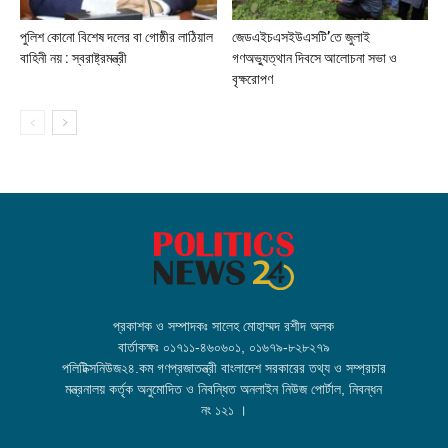
পুলিশ কোনো বিশেষ দলের বা গোষ্ঠীর লাঠিয়াল
জেডএইচএসইউএসটি’তে জুলাই
বাহিনী নয় : স্বরাষ্ট্রমন্ত্রী
গণঅভ্যুত্থান দিবসে আলোচনা সভা ও
বৃক্ষরোপণ
প্রকাশক ও সম্পাদকঃ সালেহ মোহাম্মদ রশীদ অলক
বার্তাকক্ষঃ ০১৭১১-৪৬০৬০১, ০১৬৭৯-৮২৮২৭৯
পলিটিক্সনিউজ২৪.কম গণপ্রজাতন্ত্রী বাংলাদেশ সরকারের তথ্য ও সম্প্রচার
মন্ত্রনালয় কর্তৃক অনুমোদিত ও নিবন্ধিত অনলাইন নিউজ পোর্টাল, নিবন্ধন
নং ১২১ ।