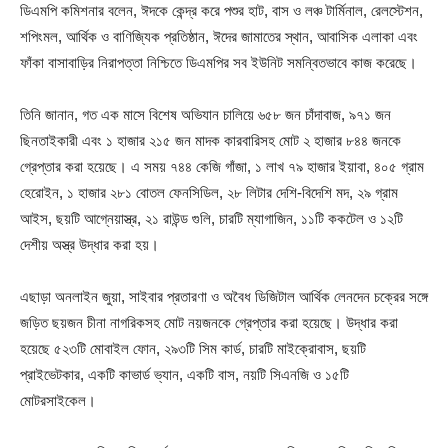
ডিএমপি কমিশনার বলেন, ঈদকে কেন্দ্র করে পশুর হাট, বাস ও লঞ্চ টার্মিনাল, রেলস্টেশন,
শপিংমল, আর্থিক ও বাণিজ্যিক প্রতিষ্ঠান, ঈদের জামাতের স্থান, আবাসিক এলাকা এবং
ফাঁকা বাসাবাড়ির নিরাপত্তা নিশ্চিতে ডিএমপির সব ইউনিট সমন্বিতভাবে কাজ করেছে।
তিনি জানান, গত এক মাসে বিশেষ অভিযান চালিয়ে ৬৫৮ জন চাঁদাবাজ, ৯৭১ জন
ছিনতাইকারী এবং ১ হাজার ২১৫ জন মাদক কারবারিসহ মোট ২ হাজার ৮৪৪ জনকে
গ্রেপ্তার করা হয়েছে। এ সময় ৭৪৪ কেজি গাঁজা, ১ লাখ ৭৯ হাজার ইয়াবা, ৪০৫ গ্রাম
হেরোইন, ১ হাজার ২৮১ বোতল ফেনসিডিল, ২৮ লিটার দেশি-বিদেশি মদ, ২৯ গ্রাম
আইস, ছয়টি আগ্নেয়াস্ত্র, ২১ রাউন্ড গুলি, চারটি ম্যাগাজিন, ১১টি ককটেল ও ১২টি
দেশীয় অস্ত্র উদ্ধার করা হয়।
এছাড়া অনলাইন জুয়া, সাইবার প্রতারণা ও অবৈধ ডিজিটাল আর্থিক লেনদেন চক্রের সঙ্গে
জড়িত ছয়জন চীনা নাগরিকসহ মোট নয়জনকে গ্রেপ্তার করা হয়েছে। উদ্ধার করা
হয়েছে ৫২৩টি মোবাইল ফোন, ২৯৩টি সিম কার্ড, চারটি মাইক্রোবাস, ছয়টি
প্রাইভেটকার, একটি কাভার্ড ভ্যান, একটি বাস, নয়টি সিএনজি ও ১৫টি
মোটরসাইকেল।