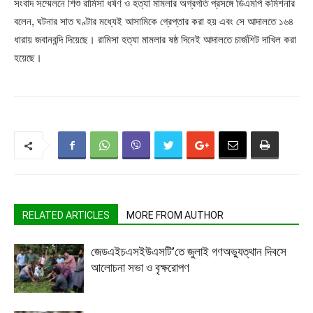
সংবাদ সম্মেলনে শিশু রামিসা ধর্ষণ ও হত্যা মামলার অগ্রগতি প্রসঙ্গে ডিএমপি কমিশনার
বলেন, ঘটনার সাত ঘণ্টার মধ্যেই আসামিকে গ্রেপ্তার করা হয় এবং সে আদালতে ১৬৪
ধারায় জবানবন্দি দিয়েছে। রামিসা হত্যা মামলার ষষ্ঠ দিনেই আদালতে চার্জশিট দাখিল করা
হয়েছে।
RELATED ARTICLES
MORE FROM AUTHOR
জেডএইচএসইউএসটি’তে জুলাই গণঅভ্যুত্থান দিবসে
আলোচনা সভা ও বৃক্ষরোপণ