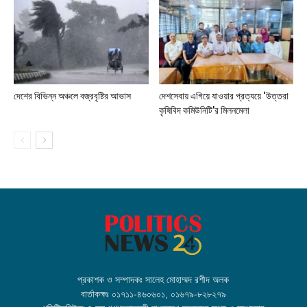
দেশের বিভিন্ন অঞ্চলে বজ্রবৃষ্টির আভাস
দেশসেবায় এগিয়ে যাওয়ার প্রত্যয়ে ‘উত্তরা
কৃষিবিদ কমিউনিটি’র মিলনমেলা
প্রকাশক ও সম্পাদকঃ সালেহ মোহাম্মদ রশীদ অলক
বার্তাকক্ষঃ ০১৭১১-৪৬০৬০১, ০১৬৭৯-৮২৮২৭৯